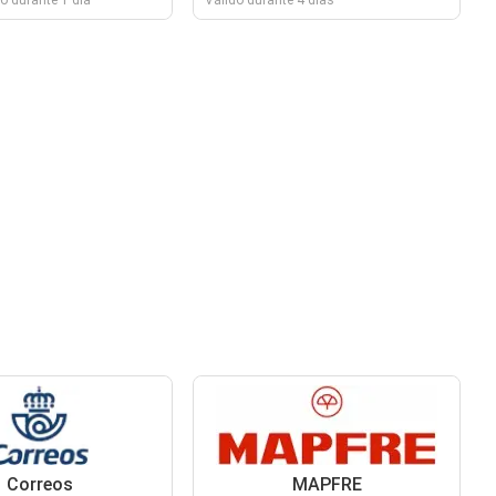
o durante 1 día
Válido durante 4 días
Correos
MAPFRE