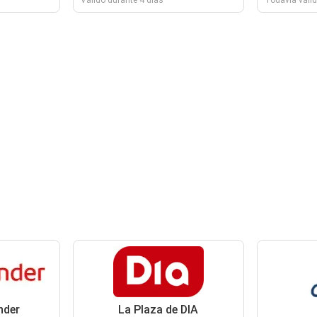
Válido durante 4 días
Todavía válid
nder
La Plaza de DIA