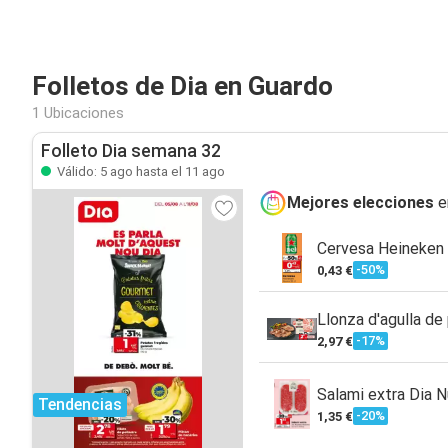
Folletos de Dia en Guardo
1 Ubicaciones
Folleto Dia semana 32
Válido: 5 ago hasta el 11 ago
Mejores elecciones
e
Cervesa Heineken l
-50%
0,43 €
Llonza d'agulla de
-17%
2,97 €
Salami extra Dia 
Tendencias
-20%
1,35 €