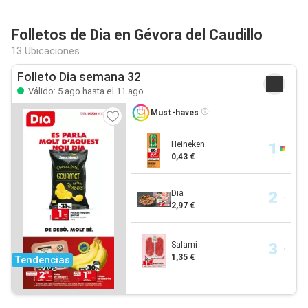
Folletos de Dia en Gévora del Caudillo
13 Ubicaciones
Folleto Dia semana 32
Válido: 5 ago hasta el 11 ago
Must-haves
Heineken
0,43 €
Dia
2,97 €
Salami
1,35 €
Tendencias