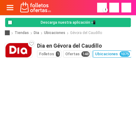
!
Descarga nuestra aplicación 📲
Tiendas
Dia
Ubicaciones
Gévora del Caudillo
Dia en Gévora del Caudillo
Folletos
1
Ofertas
148
Ubicaciones
1075