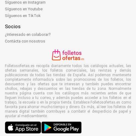
Síguenos en Instagram
Síguenos en Youtube
Síguenos en TikTok
Socios
¿Interesado en colaborar?
Contácta con nosotros
Folletosofertas.es recopila diariamente todos los catálogos actuales, las
ofertas semanales, los folletos comerciales, las revistas y demás
publicaciones de todas las tiendas de España. Así podemos mantenerte
completamente informado/a sobre las promociones de los folletos, los
descuentos y las ofertas que te interesan y también puedes encontrar
chollos, rebajas y descuentos en las tiendas de tu zona. Normalmente
nuestra página cuenta con los catálogos más recientes antes de que
lleguen incluso a tu correo, y además puedes acceder a los folletos en el
trabajo, la escuela o en la propia tienda. Establece Folletosofertas.es como
favorita para ahorrar mucho tiempo y dinero. Es más, al leer los folletos de
manera digital también contribuyes a combatir el desperdicio de papel y
ayudar al medioambiente.