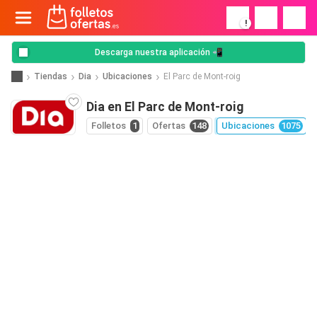
!
Descarga nuestra aplicación 📲
Tiendas
Dia
Ubicaciones
El Parc de Mont-roig
Dia en El Parc de Mont-roig
Folletos
1
Ofertas
148
Ubicaciones
1075