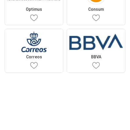
Optimus
Consum
Correos
BBVA