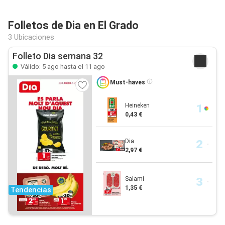
Folletos de Dia en El Grado
3 Ubicaciones
Folleto Dia semana 32
Válido: 5 ago hasta el 11 ago
Must-haves
Heineken
0,43 €
Dia
2,97 €
Salami
1,35 €
Tendencias