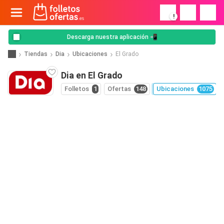
!
Descarga nuestra aplicación 📲
Tiendas
Dia
Ubicaciones
El Grado
Dia en El Grado
Folletos
1
Ofertas
148
Ubicaciones
1075