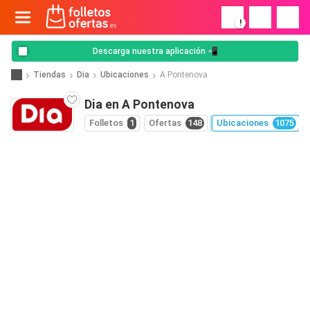
!
Descarga nuestra aplicación 📲
Tiendas
Dia
Ubicaciones
A Pontenova
Dia en A Pontenova
Folletos
1
Ofertas
148
Ubicaciones
1075