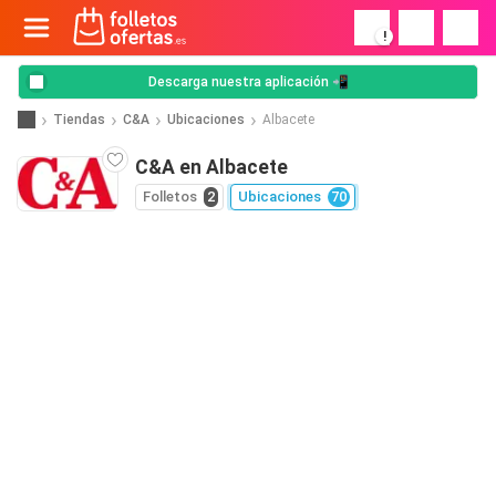
!
Descarga nuestra aplicación 📲
Tiendas
C&A
Ubicaciones
Albacete
C&A en Albacete
Folletos
2
Ubicaciones
70