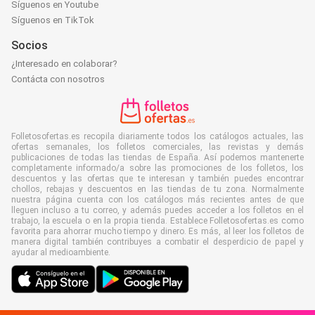
Síguenos en Youtube
Síguenos en TikTok
Socios
¿Interesado en colaborar?
Contácta con nosotros
Folletosofertas.es recopila diariamente todos los catálogos actuales, las
ofertas semanales, los folletos comerciales, las revistas y demás
publicaciones de todas las tiendas de España. Así podemos mantenerte
completamente informado/a sobre las promociones de los folletos, los
descuentos y las ofertas que te interesan y también puedes encontrar
chollos, rebajas y descuentos en las tiendas de tu zona. Normalmente
nuestra página cuenta con los catálogos más recientes antes de que
lleguen incluso a tu correo, y además puedes acceder a los folletos en el
trabajo, la escuela o en la propia tienda. Establece Folletosofertas.es como
favorita para ahorrar mucho tiempo y dinero. Es más, al leer los folletos de
manera digital también contribuyes a combatir el desperdicio de papel y
ayudar al medioambiente.