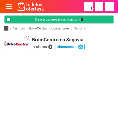
!
Descarga nuestra aplicación 📲
Tiendas
BricoCentro
Ubicaciones
Segovia
BricoCentro en Segovia
Folletos
1
Ubicaciones
22