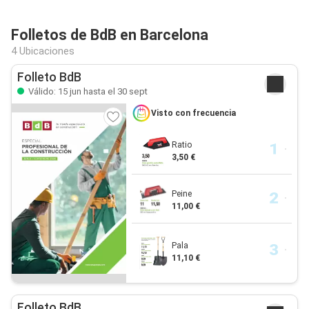
Folletos de BdB en Barcelona
4 Ubicaciones
Folleto BdB
Válido: 15 jun hasta el 30 sept
Visto con frecuencia
Ratio
3,50 €
Peine
11,00 €
Pala
11,10 €
Folleto BdB