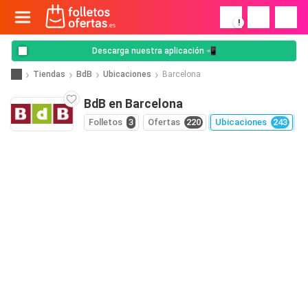
!
Descarga nuestra aplicación 📲
Tiendas
BdB
Ubicaciones
Barcelona
BdB en Barcelona
Folletos
3
Ofertas
220
Ubicaciones
243