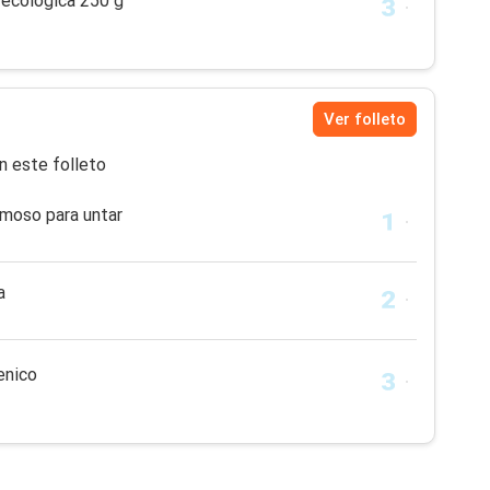
 ecológica 250 g
Ver folleto
n este folleto
emoso para untar
a
enico