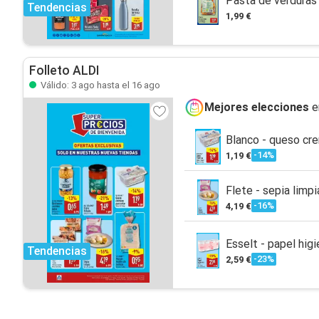
Pasta de verduras
Tendencias
1,99 €
Folleto ALDI
Válido: 3 ago hasta el 16 ago
Mejores elecciones
e
Blanco - queso cr
-14%
1,19 €
Flete - sepia limpi
-16%
4,19 €
Esselt - papel higi
Tendencias
-23%
2,59 €