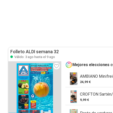
Folleto ALDI semana 32
Válido: 3 ago hasta el 9 ago
Mejores elecciones
e
AMBIANO Minifreid
24,99 €
CROFTON Sartén/ 
9,99 €