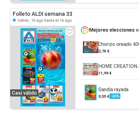
Folleto ALDI semana 33
Válido: 10 ago hasta el 16 ago
Mejores elecciones
e
Chorizo oreado 40
2,76 €
HOME CREATION A
11,99 €
Sandía rayada
Casi válido
-26%
0,55 €