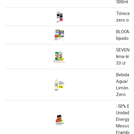
500ml
Tónica n
zero o bl
BLOOM In
líquido z
SEVEN U
lima-lim
33 cl
Bebida R
Agua/ Z
Limón o
Zero
-50% En 
Unidad B
Energy B
Meocotó
Frambue