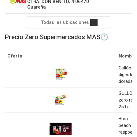
CTRA. DON BENITO, 4 06470
Guareña
Todas las ubicaciones
Precio Zero Supermercados MAS🕒
Oferta
Nombre
Gullón - 
digestive
dorada
GULLON G
zero rel
250 g
Burn - or
peach y 
raspberry