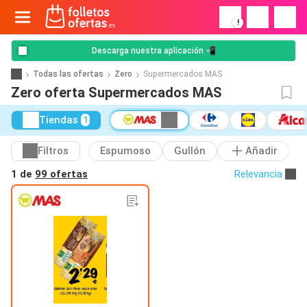
!
Descarga nuestra aplicación 📲
Todas las ofertas
Zero
Supermercados MAS
Zero oferta Supermercados MAS
Tiendas
1
Filtros
Espumoso
Gullón
Añadir
1 de
99 ofertas
Relevancia