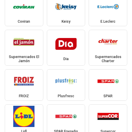
Coviran
Keisy
E.Leclerc
Supermercados El
Supermercados
Dia
Jamón
Charter
FROIZ
Plusfresc
SPAR
Lidl
SPAR Fragadis
Supercor