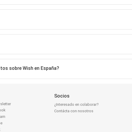
datos sobre Wish en España?
Socios
sletter
¿Interesado en colaborar?
ook
Contácta con nosotros
ram
be
k