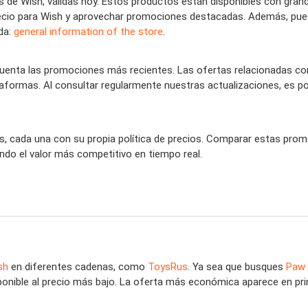
 de Wish, válidas hoy. Estos productos están disponibles con gran
 precio para Wish y aprovechar promociones destacadas. Además, pu
nda:
general information of the store
.
nta las promociones más recientes. Las ofertas relacionadas con
taformas. Al consultar regularmente nuestras actualizaciones, es po
s, cada una con su propia política de precios. Comparar estas promo
do el valor más competitivo en tiempo real.
sh
en diferentes cadenas, como
ToysRus
. Ya sea que busques
Paw 
onible al precio más bajo. La oferta más económica aparece en primer