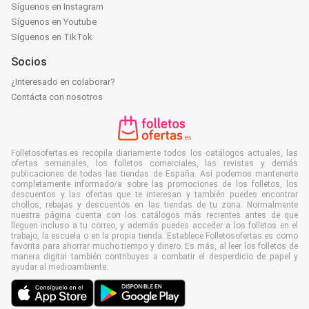
Síguenos en Instagram
Síguenos en Youtube
Síguenos en TikTok
Socios
¿Interesado en colaborar?
Contácta con nosotros
Folletosofertas.es recopila diariamente todos los catálogos actuales, las
ofertas semanales, los folletos comerciales, las revistas y demás
publicaciones de todas las tiendas de España. Así podemos mantenerte
completamente informado/a sobre las promociones de los folletos, los
descuentos y las ofertas que te interesan y también puedes encontrar
chollos, rebajas y descuentos en las tiendas de tu zona. Normalmente
nuestra página cuenta con los catálogos más recientes antes de que
lleguen incluso a tu correo, y además puedes acceder a los folletos en el
trabajo, la escuela o en la propia tienda. Establece Folletosofertas.es como
favorita para ahorrar mucho tiempo y dinero. Es más, al leer los folletos de
manera digital también contribuyes a combatir el desperdicio de papel y
ayudar al medioambiente.