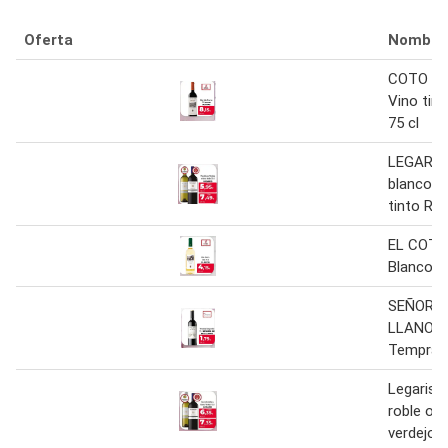
Oferta
Nombre
COTO DE
Vino tin
75 cl
LEGARIS
blanco V
tinto Rob
EL COTO
Blanco S
SEÑORIO
LLANOS V
Tempranil
Legaris -
roble o 
verdejo