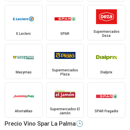
Supermercados
E.Leclerc
SPAR
Deza
Supermercados
Masymas
Dialprix
Plaza
Supermercados El
AhorraMas
SPAR Fragadis
Jamón
Precio Vino Spar La Palma🕒