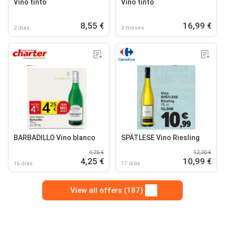
Vino tinto
Vino tinto
8,55 €
16,99 €
2 días
2 meses
BARBADILLO Vino blanco
SPÄTLESE Vino Riesling
4,75 €
12,30 €
4,25 €
10,99 €
16 días
17 días
View all offers (187)