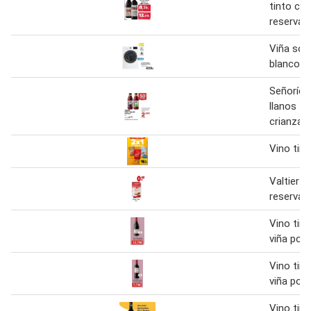
tinto cri
reserva
Viña sol 
blanco
Señorío 
llanos - 
crianza
Vino tint
Valtier - 
reserva
Vino tint
viña pom
Vino tint
viña pom
Vino tint