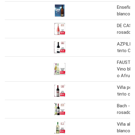
Enseña -
blanco v
DE CAST
rosado 7
AZPILIC
tinto Cri
FAUSTIN
Vino bla
o Afruta
Viña pom
tinto cri
Bach - vi
rosado o
Viña albal
blanco v