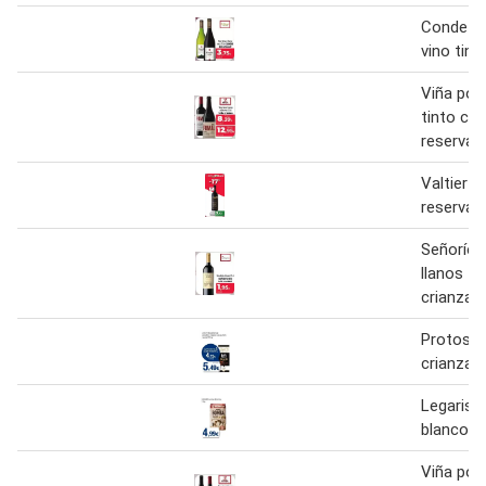
Conde de
vino tint
Viña pom
tinto cri
reserva
Valtier - 
reserva
Señorío 
llanos - 
crianza
Protos - 
crianza
Legaris -
blanco v
Viña pom