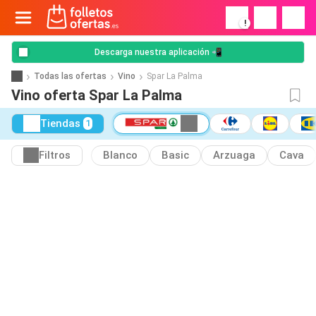
!
Descarga nuestra aplicación 📲
Todas las ofertas
Vino
Spar La Palma
Vino oferta Spar La Palma
Tiendas
1
Filtros
Blanco
Basic
Arzuaga
Cava