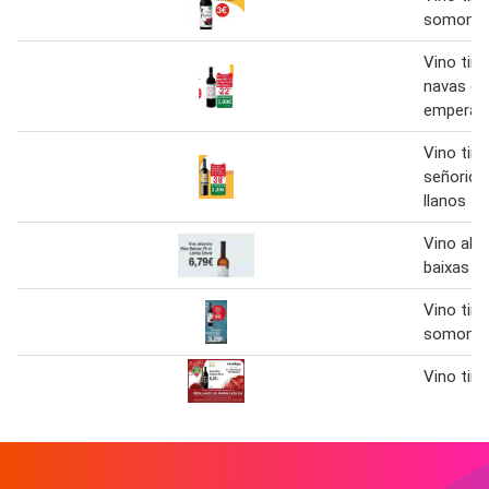
somonta
Vino tint
navas de
emperad
Vino tin
señorio 
llanos
Vino alba
baixas le
Vino tint
somonta
Vino tint