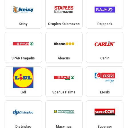
Keisy
Staples Kalamazoo
Rajapack
SPAR Fragadis
Abacus
Carlin
Lidl
Spar La Palma
Eroski
Distriplac
Masymas
Supercor