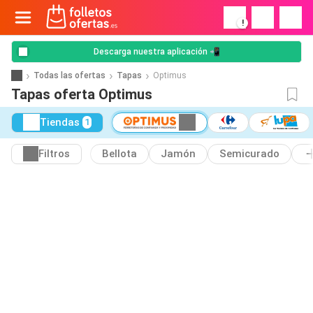
!
Descarga nuestra aplicación 📲
Todas las ofertas
Tapas
Optimus
Tapas oferta Optimus
Tiendas
1
Filtros
Bellota
Jamón
Semicurado