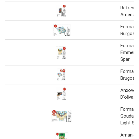
Refresc 
American
Formatg
Burgos S
Formatg
Emmental
Spar
Formatg
Brugos S
Anxoves 
D'oliva S
Formatg
Gouda O
Light Sp
Amanida