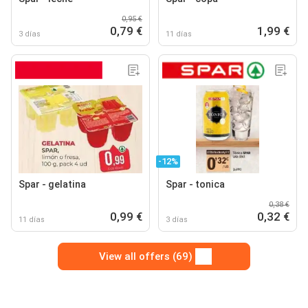
0,95 €
0,79 €
1,99 €
3 días
11 días
-12%
Spar - gelatina
Spar - tonica
0,38 €
0,99 €
0,32 €
11 días
3 días
View all offers (69)