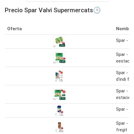
Precio Spar Valvi Supermercats🕒
Oferta
Nombre
Spar - c
Spar - a
eestacio
Spar - pit
d'indi fi
Spar - a
estacion
Spar - a
Spar - t
fregit