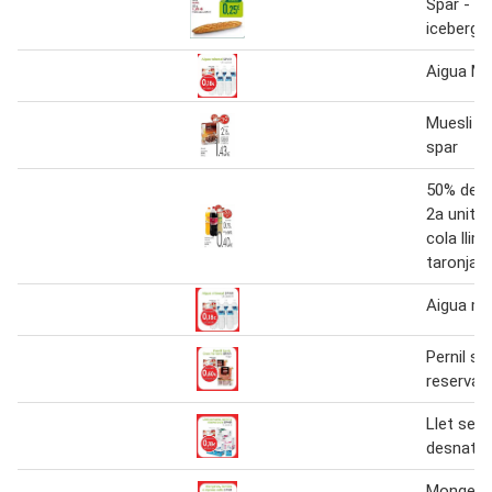
Spar - e
iceberg
Aigua Mi
Muesli x
spar
50% desc
2a unita
cola llim
taronja s
Aigua mi
Pernil se
reserva 
Llet sen
desnatad
Mongetes