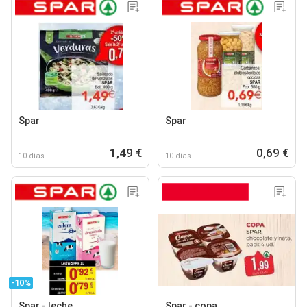
Spar
Spar
1,49 €
0,69 €
10 días
10 días
-10%
Spar - leche
Spar - copa