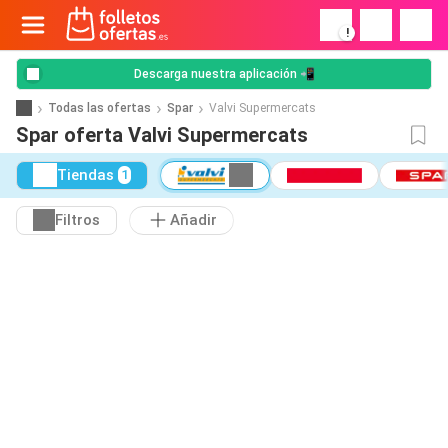
!
Descarga nuestra aplicación 📲
Todas las ofertas
Spar
Valvi Supermercats
Spar oferta Valvi Supermercats
Tiendas
1
Filtros
Añadir