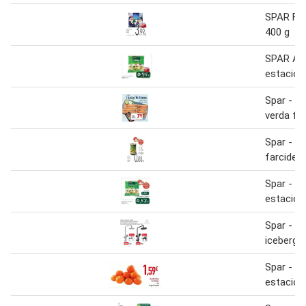
SPAR File
400 g
SPAR Am
estacion
Spar - m
verda fin
Spar - ol
farcides
Spar - a
estacion
Spar - e
iceberg
Spar - a
estacion