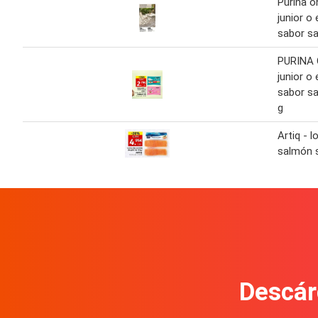
Purina o
junior o 
sabor s
PURINA 
junior o 
sabor sa
g
Artiq - 
salmón s
Descár