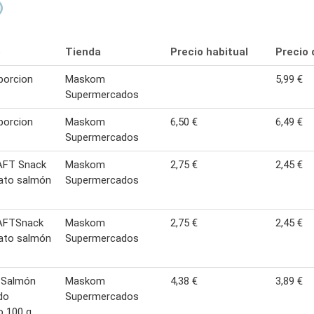

e
Tienda
Precio habitual
Precio 
porcion
Maskom
5,99 €
Supermercados
porcion
Maskom
6,50 €
6,49 €
Supermercados
AFT Snack
Maskom
2,75 €
2,45 €
gato salmón
Supermercados
AFTSnack
Maskom
2,75 €
2,45 €
gato salmón
Supermercados
 Salmón
Maskom
4,38 €
3,89 €
do
Supermercados
o 100 g