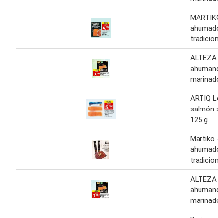
MARTIK
ahumad
tradicion
ALTEZA
ahuman
marinad
ARTIQ L
salmón s
125 g
Martiko 
ahumad
tradicion
ALTEZA
ahuman
marinad