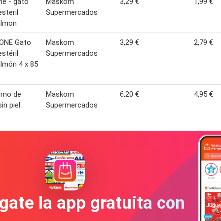
ne - gato
Maskom
3,29 €
1,99 €
esteril
Supermercados
almon
ONE Gato
Maskom
3,29 €
2,79 €
estéril
Supermercados
lmón 4 x 85
lomo de
Maskom
6,20 €
4,95 €
in piel
Supermercados
gate la app gratuita con