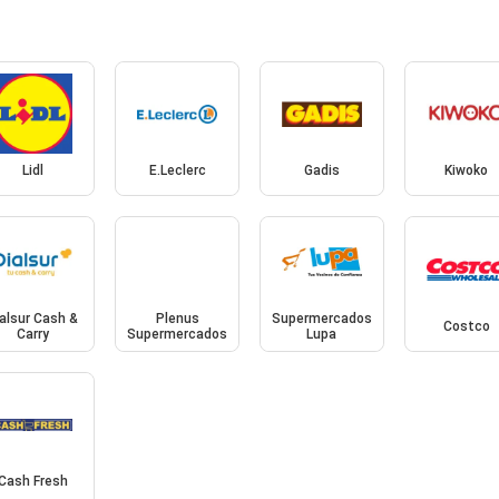
Lidl
E.Leclerc
Gadis
Kiwoko
alsur Cash &
Plenus
Supermercados
Costco
Carry
Supermercados
Lupa
Cash Fresh