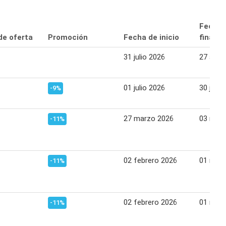
Fecha 
de oferta
Promoción
Fecha de inicio
finaliz
31 julio 2026
27 agos
01 julio 2026
30 julio
-9%
27 marzo 2026
03 may
-11%
02 febrero 2026
01 mar
-11%
02 febrero 2026
01 mar
-11%