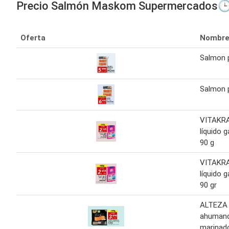
Precio Salmón Maskom Supermercados
Oferta
Nombr
Salmon 
Salmon 
VITAKR
líquido 
90 g
VITAKR
líquido 
90 gr
ALTEZA
ahuman
marinad