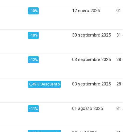
12 enero 2026
01 febr
-10%
30 septiembre 2025
31 octu
-10%
03 septiembre 2025
28 sept
-12%
03 septiembre 2025
28 sept
0,49 € Descuento
01 agosto 2025
31 agos
-11%