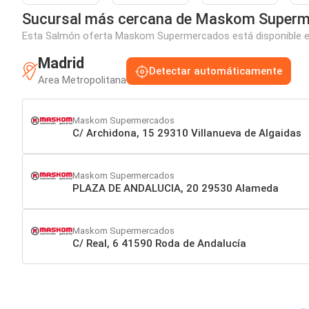
Sucursal más cercana de Maskom Super
Esta Salmón oferta Maskom Supermercados está disponible en 
Madrid
Detectar automáticamente
Area Metropolitana
Maskom Supermercados
C/ Archidona, 15 29310 Villanueva de Algaidas
Maskom Supermercados
PLAZA DE ANDALUCIA, 20 29530 Alameda
Maskom Supermercados
C/ Real, 6 41590 Roda de Andalucía