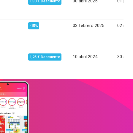
30 abril 2025
01 juni
1,30 € Descuento
03 febrero 2025
02 mar
-15%
10 abril 2024
30 abril
1,25 € Descuento