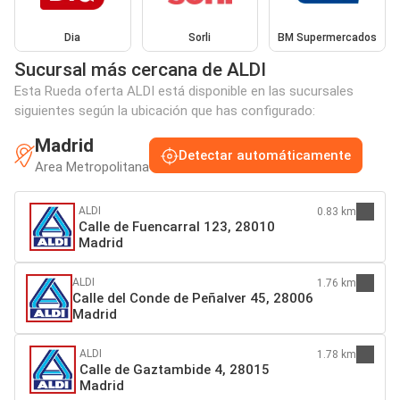
Dia
Sorli
BM Supermercados
Sucursal más cercana de ALDI
Esta Rueda oferta ALDI está disponible en las sucursales
siguientes según la ubicación que has configurado:
Madrid
Detectar automáticamente
Area Metropolitana
ALDI
0.83 km
Calle de Fuencarral 123, 28010
Madrid
ALDI
1.76 km
Calle del Conde de Peñalver 45, 28006
Madrid
ALDI
1.78 km
Calle de Gaztambide 4, 28015
Madrid