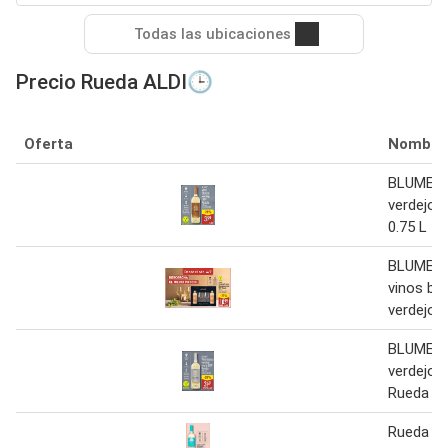
Todas las ubicaciones
Precio Rueda ALDI🕒
Oferta
Nombre
BLUME V
verdejo 
0.75 L
BLUME P
vinos bl
verdejo 
BLUME V
verdejo 
Rueda 0.
Rueda - v