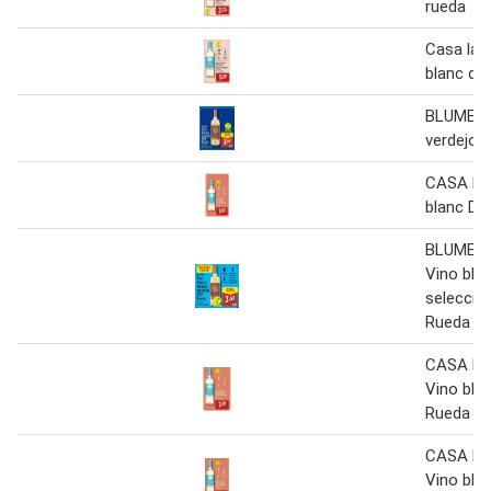
rueda
Casa la l
blanc d.o
BLUME V
verdejo 
CASA LA
blanc D.O
BLUME V
Vino bla
selecció
Rueda 0.
CASA LA
Vino blan
Rueda 0.
CASA LA
Vino blan