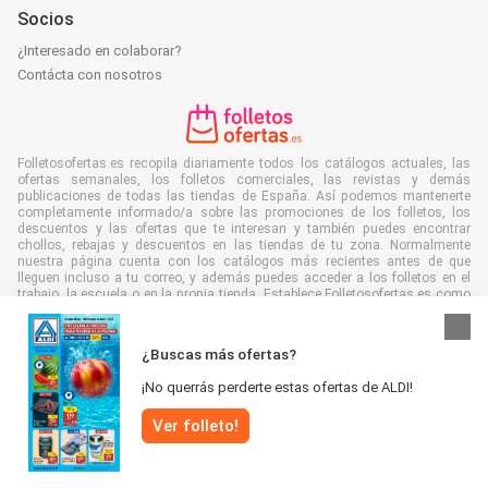
Socios
¿Interesado en colaborar?
Contácta con nosotros
Folletosofertas.es recopila diariamente todos los catálogos actuales, las
ofertas semanales, los folletos comerciales, las revistas y demás
publicaciones de todas las tiendas de España. Así podemos mantenerte
completamente informado/a sobre las promociones de los folletos, los
descuentos y las ofertas que te interesan y también puedes encontrar
chollos, rebajas y descuentos en las tiendas de tu zona. Normalmente
nuestra página cuenta con los catálogos más recientes antes de que
lleguen incluso a tu correo, y además puedes acceder a los folletos en el
trabajo, la escuela o en la propia tienda. Establece Folletosofertas.es como
favorita para ahorrar mucho tiempo y dinero. Es más, al leer los folletos de
manera digital también contribuyes a combatir el desperdicio de papel y
ayudar al medioambiente.
¿Buscas más ofertas?
¡No querrás perderte estas ofertas de ALDI!
Ver folleto!
Todos los derechos reservados © Folletosofertas.es 2026 |
Aviso
|
Términos y condiciones
|
Política de Privacidad
|
Política de cookies