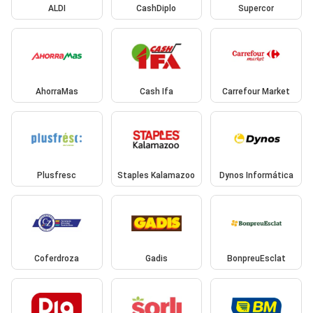
ALDI
CashDiplo
Supercor
AhorraMas
Cash Ifa
Carrefour Market
Plusfresc
Staples Kalamazoo
Dynos Informática
Coferdroza
Gadis
BonpreuEsclat