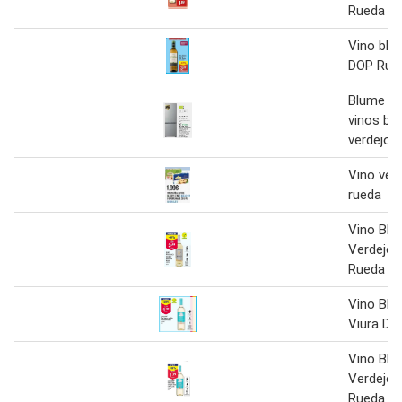
Rueda
Vino bla
DOP Rue
Blume - 
vinos bl
verdejo 
Vino ver
rueda
Vino Bla
Verdejo-
Rueda
Vino Bla
Viura DO
Vino Bla
Verdejo-
Rueda