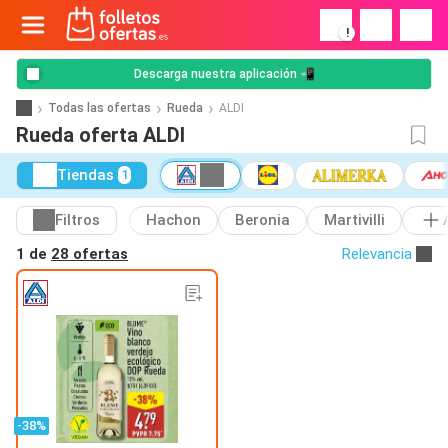
!
Descarga nuestra aplicación 📲
Todas las ofertas
Rueda
ALDI
Rueda oferta ALDI
Tiendas
1
Filtros
Hachon
Beronia
Martivilli
1 de
28 ofertas
Relevancia
-38%