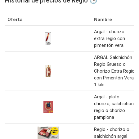
Historial de precios de Regio 🕒
Oferta
Nombre
Argal - chorizo
extra regio con
pimentón vera
ARGAL Salchichón
Regio Grueso o
Chorizo Extra Regio
con Pimentón Vera
1 kilo
Argal - plato
chorizo, salchichon
regio o chorizo
pamplona
Regio - chorizo o
salchichón argal