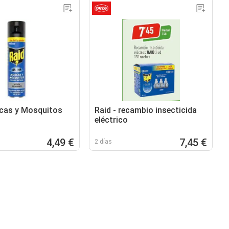
cas y Mosquitos
Raid - recambio insecticida
eléctrico
4,49 €
7,45 €
2 días