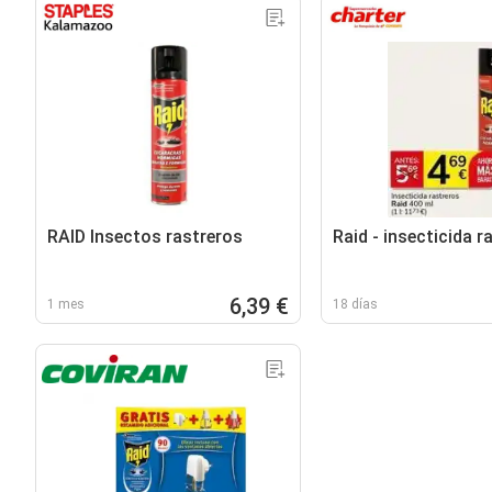
RAID Insectos rastreros
Raid - insecticida r
6,39 €
1 mes
18 días