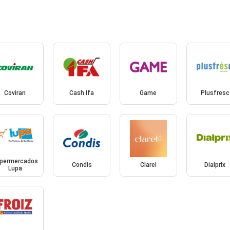
Coviran
Cash Ifa
Game
Plusfresc
permercados
Condis
Clarel
Dialprix
Lupa