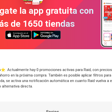
gate la app gratuita con
ás de 1650 tiendas
s
⭐️. Actualmente hay 0 promociones activas para Raid, con precios c
horro en la próxima compra. También es posible aplicar filtros para
queda, se activa una notificación automática en cuanto Raid vuelva
alternativa directa.
Socios