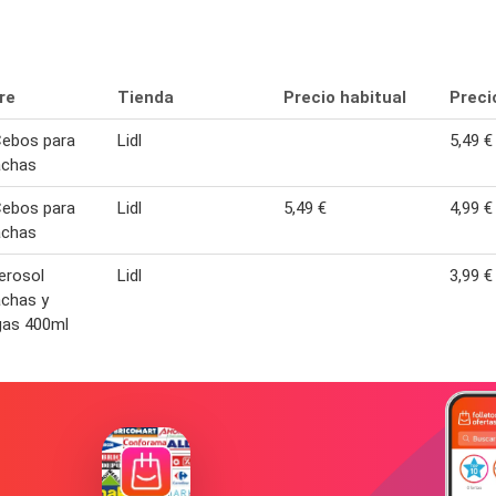
re
Tienda
Precio habitual
Preci
Cebos para
Lidl
5,49 €
achas
Cebos para
Lidl
5,49 €
4,99 €
achas
erosol
Lidl
3,99 €
chas y
gas 400ml