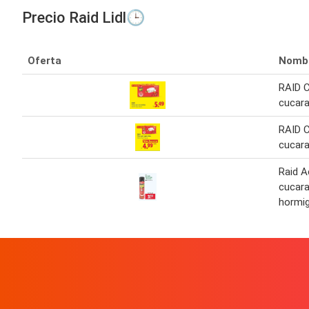
Precio Raid Lidl🕒
Oferta
Nomb
RAID 
cucar
RAID 
cucar
Raid A
cucara
hormi