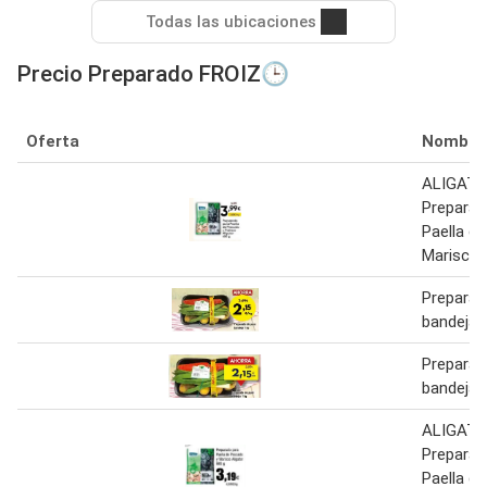
Todas las ubicaciones
Precio Preparado FROIZ🕒
Oferta
Nombre
ALIGAT
Preparad
Paella d
Marisco 
Preparad
bandeja 
Preparad
bandeja 
ALIGAT
Preparad
Paella d