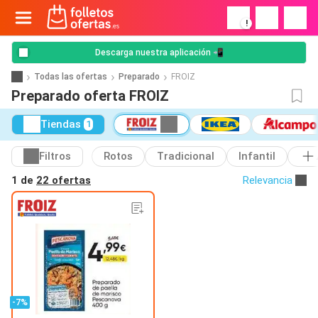
!
Descarga nuestra aplicación 📲
Todas las ofertas
Preparado
FROIZ
Preparado oferta FROIZ
Tiendas
1
Filtros
Rotos
Tradicional
Infantil
1 de
22 ofertas
Relevancia
-7%