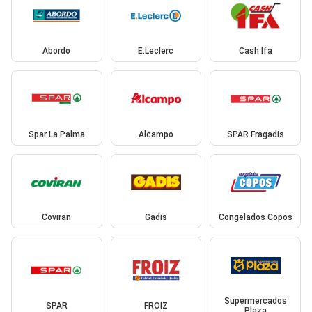
Abordo
E.Leclerc
Cash Ifa
Spar La Palma
Alcampo
SPAR Fragadis
Coviran
Gadis
Congelados Copos
Supermercados
SPAR
FROIZ
Plaza