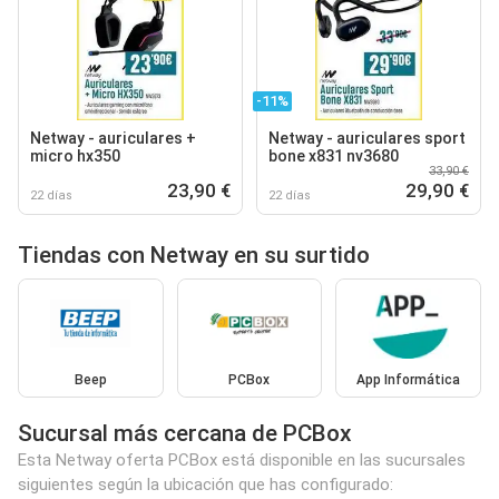
-11%
Netway - auriculares +
Netway - auriculares sport
micro hx350
bone x831 nv3680
33,90 €
23,90 €
29,90 €
22 días
22 días
Tiendas con Netway en su surtido
Beep
PCBox
App Informática
Sucursal más cercana de PCBox
Esta Netway oferta PCBox está disponible en las sucursales
siguientes según la ubicación que has configurado: