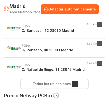
Madrid
Detectar automáticamente
Area Metropolitana
0.85 km
PCBox
C/ Sandoval, 12 28010 Madrid
2.10 km
PCBox
C/ Ponzano, 80 28003 Madrid
2.42 km
PCBox
C/ Rafael de Riego, 11 28045 Madrid
Todas las ubicaciones
Precio Netway PCBox🕒