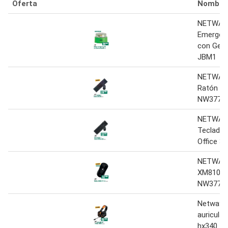
Oferta
Nombre
NETWAY 
Emergen
con Geol
JBM1
NETWAY 
Ratón X
NW3773
NETWAY 
Teclado 
Office 3
NETWAY
XM810 B
NW3770
Netway -
auricula
hx340