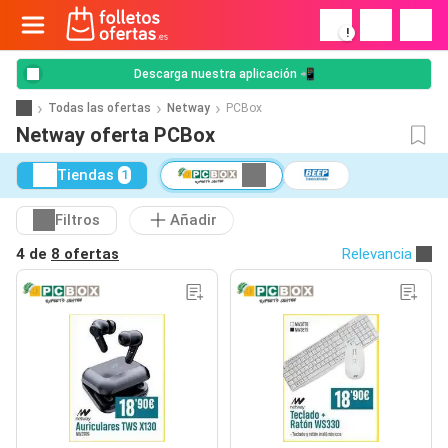
!
Descarga nuestra aplicación 📲
Todas las ofertas
Netway
PCBox
Netway oferta PCBox
Tiendas
1
Filtros
Añadir
4 de
8 ofertas
Relevancia