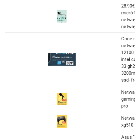
28.90€ ki
micrófo
netway 
netway
Cone n 
netway f
12100 -p
intel cor
33 gh2-8
3200m -4
ssd-free
Netway 
gaming 
pro
Netway 
xg510 pc
Asus "la