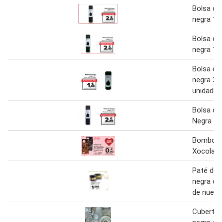
Bolsa de
negra 100
Bolsa de
negra 100
Bolsa de
negra 30
unidades
Bolsa de
Negra 10
Bombons
Xocolata
Paté de 
negra o 
de nuestr
Cuberter