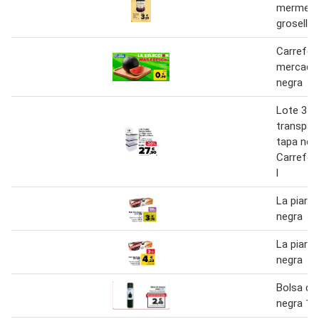
mermela
grosella 
Carrefour
mercado 
negra
Lote 3 c
transpar
tapa neg
Carrefo
l
La piara 
negra
La piara 
negra
Bolsa de
negra 100