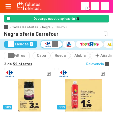
!
Descarga nuestra aplicación 📲
Todas las ofertas
Negra
Carrefour
Negra oferta Carrefour
Tiendas
1
Filtros
Capa
Rueda
Alubía
Añadir
3 de
52 ofertas
Relevancia
-20%
-21%