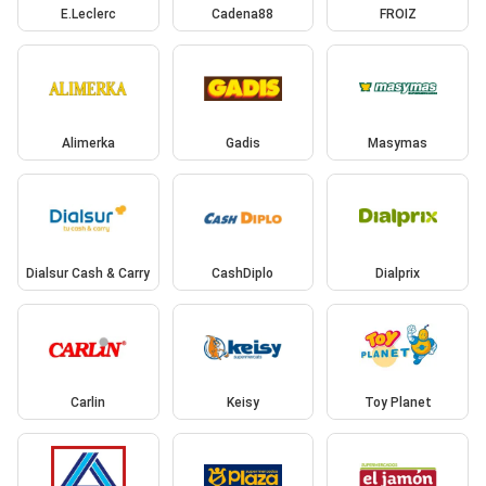
E.Leclerc
Cadena88
FROIZ
Alimerka
Gadis
Masymas
Dialsur Cash & Carry
CashDiplo
Dialprix
Carlin
Keisy
Toy Planet