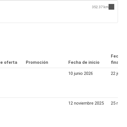
352.37 km
Fecha 
de oferta
Promoción
Fecha de inicio
finaliza
10 junio 2026
22 junio
12 noviembre 2025
25 novi