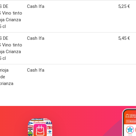
S DE
Cash Ifa
5,25 €
Vino tinto
oja Crianza
5 cl
S DE
Cash Ifa
5,45 €
Vino tinto
oja Crianza
5 cl
rioja
Cash Ifa
 de
crianza