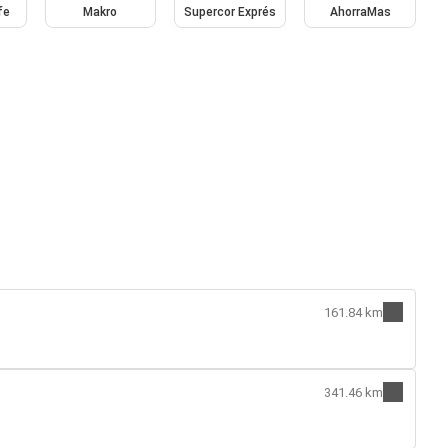
fe
Makro
Supercor Exprés
AhorraMas
161.84 km
341.46 km