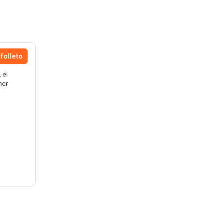
folleto
 el
ner