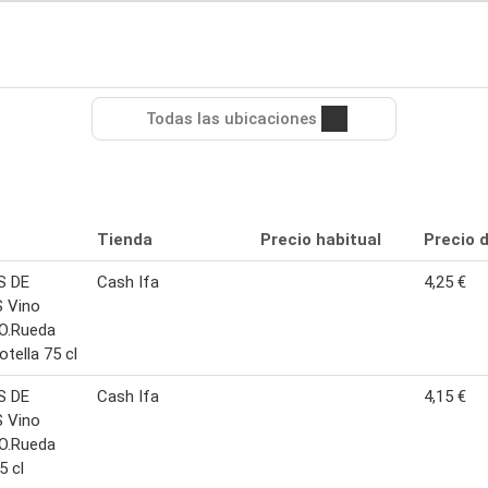
Todas las ubicaciones
Tienda
Precio habitual
Precio 
S DE
Cash Ifa
4,25 €
 Vino
.O.Rueda
otella 75 cl
S DE
Cash Ifa
4,15 €
 Vino
.O.Rueda
5 cl