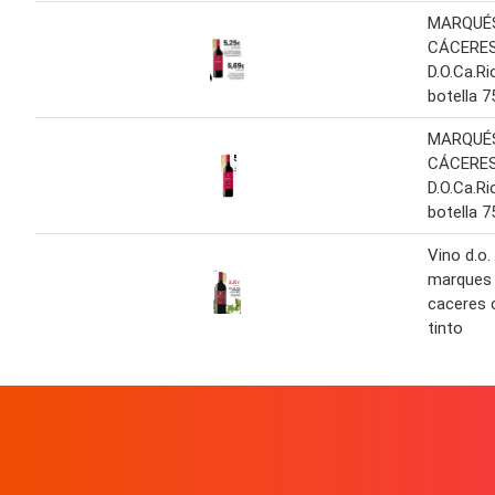
MARQUÉ
CÁCERES 
D.O.Ca.Ri
botella 7
MARQUÉ
CÁCERES 
D.O.Ca.Ri
botella 7
Vino d.o. 
marques
caceres 
tinto