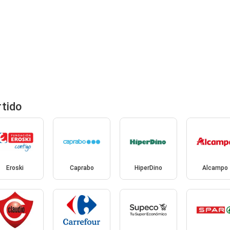
rtido
Eroski
Caprabo
HiperDino
Alcampo