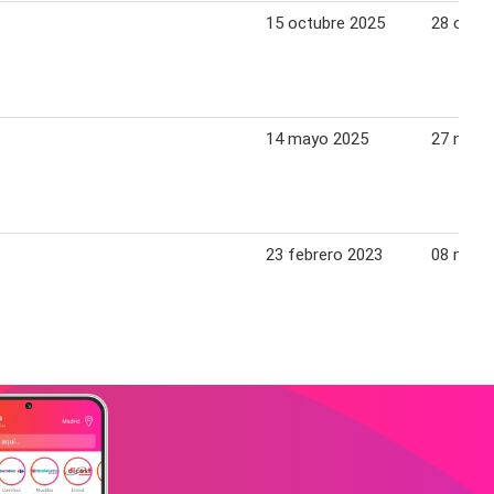
15 octubre 2025
28 octu
14 mayo 2025
27 mayo
23 febrero 2023
08 marz