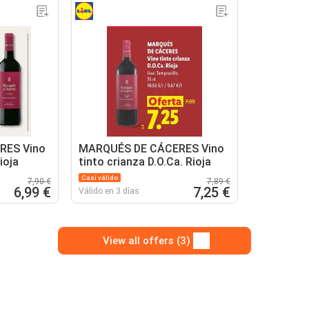
RES Vino
MARQUÉS DE CÁCERES Vino
ioja
tinto crianza D.O.Ca. Rioja
Casi válido
7,90 €
7,89 €
6,99 €
7,25 €
Válido en 3 días
View all offers (3)