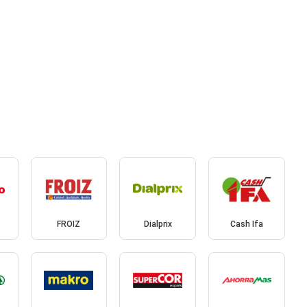
FROIZ
Dialprix
Cash Ifa