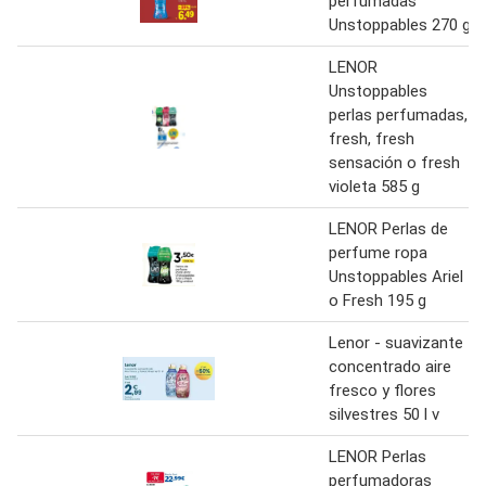
perfumadas
Unstoppables 270 g
LENOR
Unstoppables
perlas perfumadas,
fresh, fresh
sensación o fresh
violeta 585 g
LENOR Perlas de
perfume ropa
Unstoppables Ariel
o Fresh 195 g
Lenor - suavizante
concentrado aire
fresco y flores
silvestres 50 l v
LENOR Perlas
perfumadoras