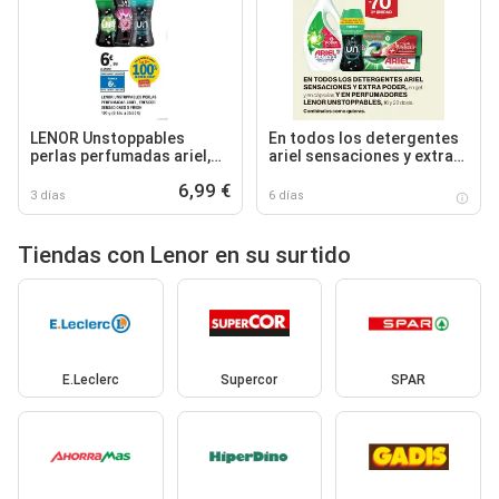
LENOR Unstoppables
En todos los detergentes
perlas perfumadas ariel,
ariel sensaciones y extra
frescor sensaciones o
poder, en gel y en cápsulas
6,99 €
fresh
y en perfumadores lenor
3 días
6 días
unstoppables
Tiendas con Lenor en su surtido
E.Leclerc
Supercor
SPAR