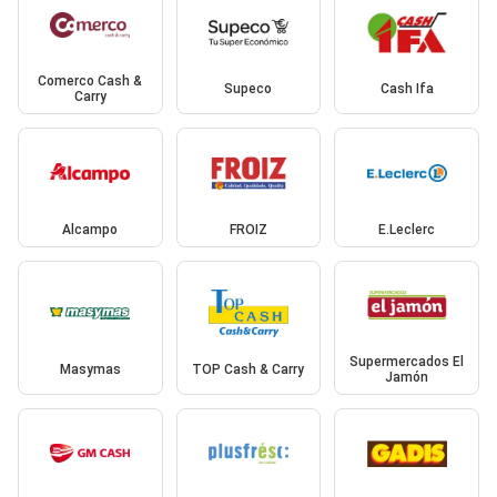
Comerco Cash &
Supeco
Cash Ifa
Carry
Alcampo
FROIZ
E.Leclerc
Supermercados El
Masymas
TOP Cash & Carry
Jamón