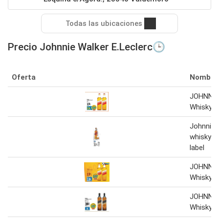
Todas las ubicaciones
Precio Johnnie Walker E.Leclerc🕒
Oferta
Nombre
JOHNNI
Whisky 7
Johnnie 
whisky e
label
JOHNNI
Whisky 1
JOHNNI
Whisky 1