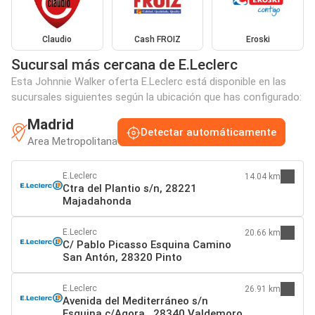
Claudio
Cash FROIZ
Eroski
Sucursal más cercana de E.Leclerc
Esta Johnnie Walker oferta E.Leclerc está disponible en las
sucursales siguientes según la ubicación que has configurado:
Madrid
Detectar automáticamente
Area Metropolitana
E.Leclerc
14.04 km
Ctra del Plantio s/n, 28221
Majadahonda
E.Leclerc
20.66 km
C/ Pablo Picasso Esquina Camino
San Antón, 28320 Pinto
E.Leclerc
26.91 km
Avenida del Mediterráneo s/n
Esquina c/Agora., 28340 Valdemoro