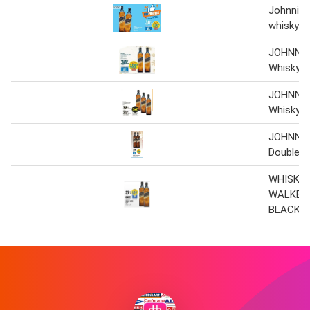
Johnnie 
whisky
JOHNNI
Whisky 1
JOHNNI
Whisky 7
JOHNNI
Double bl
WHISKY 
WALKER"
BLACK.