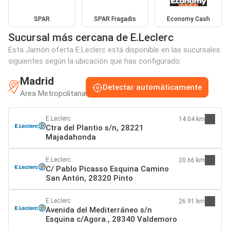
SPAR
SPAR Fragadis
Economy Cash
Sucursal más cercana de E.Leclerc
Esta Jamón oferta E.Leclerc está disponible en las sucursales
siguientes según la ubicación que has configurado:
Madrid
Detectar automáticamente
Area Metropolitana
E.Leclerc
14.04 km
Ctra del Plantio s/n, 28221
Majadahonda
E.Leclerc
20.66 km
C/ Pablo Picasso Esquina Camino
San Antón, 28320 Pinto
E.Leclerc
26.91 km
Avenida del Mediterráneo s/n
Esquina c/Agora., 28340 Valdemoro