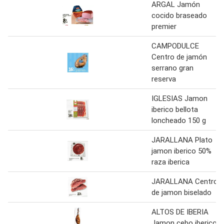
ARGAL Jamón
cocido braseado
premier
CAMPODULCE
Centro de jamón
serrano gran
reserva
IGLESIAS Jamon
iberico bellota
loncheado 150 g
JARALLANA Plato
jamon iberico 50%
raza iberica
JARALLANA Centro
de jamon biselado
ALTOS DE IBERIA
Jamon cebo iberico