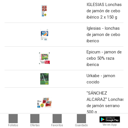
IGLESIAS Lonchas
de jamón de cebo
ibérico 2 x 150 g
Iglesias - lonchas
de jamon de cebo
iberico
Epicum - jamon de
cebo 50% raza
iberica
Urkabe - jamon
cocido
"SÁNCHEZ
ALCARAZ" Lonchas
de jamón serrano
500 g
IGLESIAS Centro de
Ver en App
Folletos
Ofertas
Favoritos
Guardado