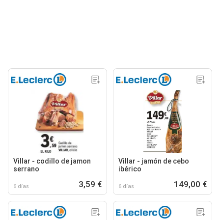
Villar - codillo de jamon
Villar - jamón de cebo
serrano
ibérico
3,59 €
149,00 €
6 días
6 días