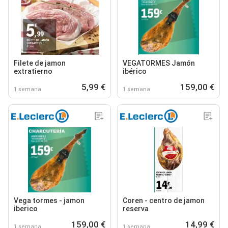
Filete de jamon
VEGATORMES Jamón
extratierno
ibérico
5,99 €
159,00 €
1 semana
1 semana
Vega tormes - jamon
Coren - centro de jamon
iberico
reserva
159,00 €
14,99 €
1 semana
1 semana