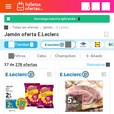
!
Descarga nuestra aplicación 📲
Todas las ofertas
Jamón
E.Leclerc
Jamón oferta E.Leclerc
Tiendas
1
Filtros
Cebo
Champiñon
Añadir
37 de
278 ofertas
Relevancia