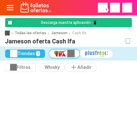
!
Descarga nuestra aplicación 📲
Todas las ofertas
Jameson
Cash Ifa
Jameson oferta Cash Ifa
Tiendas
1
Filtros
Whisky
Añadir