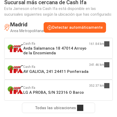
Sucursal más cercana de Cash Ifa
Esta Jameson oferta Cash Ifa está disponible en las
sucursales siguientes según la ubicación que has configurado:
Madrid
Detectar automáticamente
Area Metropolitana
Cash Ifa
161.84 km
Avda Salamanca 18 47014 Arroyo
de la Encomienda
341.46 km
Cash Ifa
AV GALICIA, 241 24411 Ponferrada
352.37 km
Cash Ifa
LG A PROBA, S/N 32316 O Barco
Todas las ubicaciones