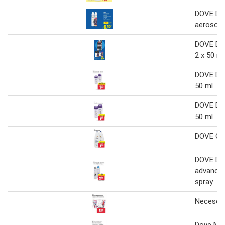
DOVE De
aerosol 
DOVE Des
2 x 50 ml
DOVE Des
50 ml
DOVE Des
50 ml
DOVE Gel
DOVE De
advanced
spray
Neceser
Dove Nec