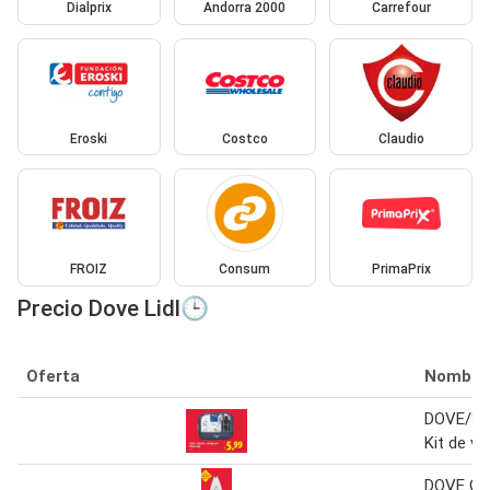
Dialprix
Andorra 2000
Carrefour
Eroski
Costco
Claudio
FROIZ
Consum
PrimaPrix
Precio Dove Lidl🕒
Oferta
Nombre
DOVE/S
Kit de via
DOVE Gel