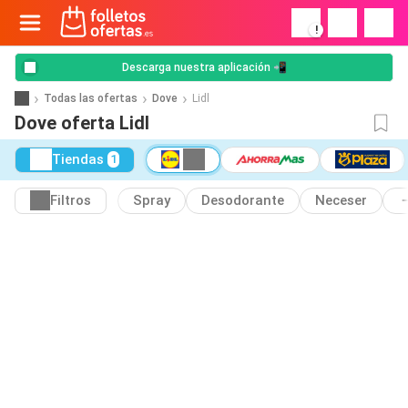
!
Descarga nuestra aplicación 📲
Todas las ofertas
Dove
Lidl
Dove oferta Lidl
Tiendas
1
Filtros
Spray
Desodorante
Neceser