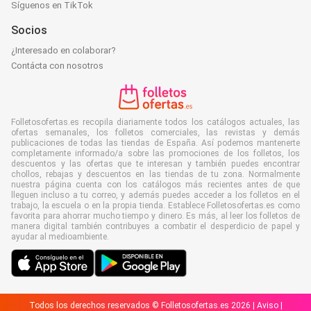
Síguenos en TikTok
Socios
¿Interesado en colaborar?
Contácta con nosotros
Folletosofertas.es recopila diariamente todos los catálogos actuales, las
ofertas semanales, los folletos comerciales, las revistas y demás
publicaciones de todas las tiendas de España. Así podemos mantenerte
completamente informado/a sobre las promociones de los folletos, los
descuentos y las ofertas que te interesan y también puedes encontrar
chollos, rebajas y descuentos en las tiendas de tu zona. Normalmente
nuestra página cuenta con los catálogos más recientes antes de que
lleguen incluso a tu correo, y además puedes acceder a los folletos en el
trabajo, la escuela o en la propia tienda. Establece Folletosofertas.es como
favorita para ahorrar mucho tiempo y dinero. Es más, al leer los folletos de
manera digital también contribuyes a combatir el desperdicio de papel y
ayudar al medioambiente.
Todos los derechos reservados © Folletosofertas.es 2026 |
Aviso
|