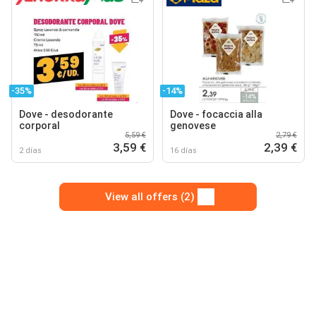
-35%
-14%
Dove - desodorante
Dove - focaccia alla
corporal
genovese
5,59 €
2,79 €
3,59 €
2,39 €
2 días
16 días
View all offers (2)