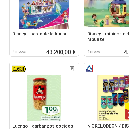
Disney - barco de la boebu
Disney - mininorre 
rapunzel
43.200,00 €
4
4 meses
4 meses
Luengo - garbanzos cocidos
NICKELODEON / DI