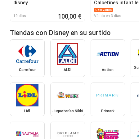
disney
Calcetines infantile
Casi válido
100,00 €
19 días
Válido en 3 días
Tiendas con Disney en su surtido
Su
Carrefour
ALDI
Action
Lidl
Jugueterías Nikki
Primark