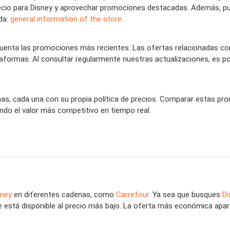
 precio para Disney y aprovechar promociones destacadas. Además, p
nda:
general information of the store
.
nta las promociones más recientes. Las ofertas relacionadas con 
taformas. Al consultar regularmente nuestras actualizaciones, es po
nas, cada una con su propia política de precios. Comparar estas pro
do el valor más competitivo en tiempo real.
sney
en diferentes cadenas, como
Carrefour
. Ya sea que busques
Di
 está disponible al precio más bajo. La oferta más económica aparece