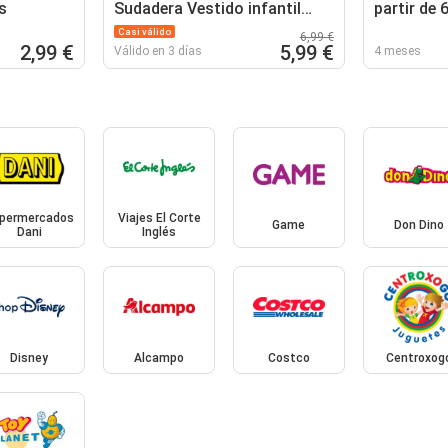
s
Sudadera Vestido infantil
partir de 
licencia Con algodón.
da jasmin
Casi válido
6,99 €
2,99 €
5,99 €
Válido en 3 días
4 meses
permercados
Viajes El Corte
Game
Don Dino
Dani
Inglés
Disney
Alcampo
Costco
Centroxog