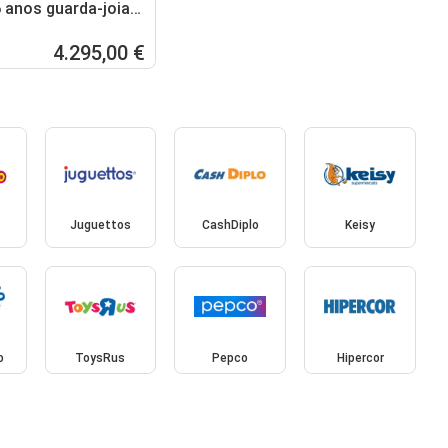
6 anos guarda-joias
e à partir dos 6anos
4.295,00 €
Juguettos
CashDiplo
Keisy
o
ToysRus
Pepco
Hipercor