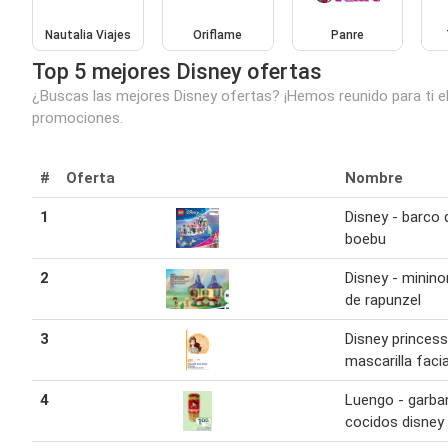
Nautalia Viajes
Oriflame
Panre
Top 5 mejores Disney ofertas
¿Buscas las mejores Disney ofertas? ¡Hemos reunido para ti el
promociones.
#
Oferta
Nombre
1
Disney - barco 
boebu
2
Disney - minino
de rapunzel
3
Disney princess
mascarilla facia
4
Luengo - garb
cocidos disney