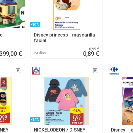
-10%
de
Disney princess - mascarilla
facial
0,99 €
.399,00 €
0,89 €
24 días
-14%
SNEY
NICKELODEON / DISNEY
Disney - j