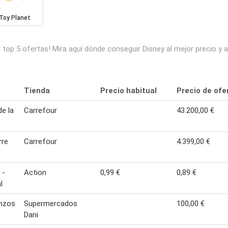
Toy Planet
 top 5 ofertas! Mira aquí dónde conseguir Disney al mejor precio y
Tienda
Precio habitual
Precio de ofe
de la
Carrefour
43.200,00 €
rre
Carrefour
4.399,00 €
 -
Action
0,99 €
0,89 €
l
anzos
Supermercados
100,00 €
Dani