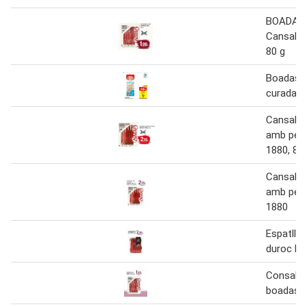
BOADAS 
Cansalad
80 g
Boadas -
curada
Cansalad
amb peb
1880, 80
Cansalad
amb peb
1880
Espatlla
duroc hc
Consalad
boadas 