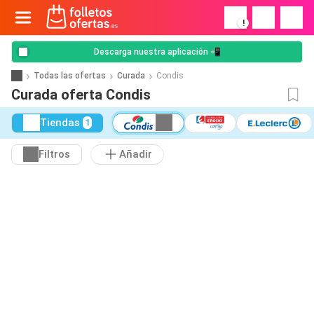
!
Descarga nuestra aplicación 📲
Todas las ofertas
Curada
Condis
Curada oferta Condis
Tiendas
1
Filtros
Añadir