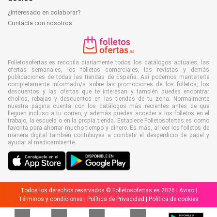
¿Interesado en colaborar?
Contácta con nosotros
Folletosofertas.es recopila diariamente todos los catálogos actuales, las
ofertas semanales, los folletos comerciales, las revistas y demás
publicaciones de todas las tiendas de España. Así podemos mantenerte
completamente informado/a sobre las promociones de los folletos, los
descuentos y las ofertas que te interesan y también puedes encontrar
chollos, rebajas y descuentos en las tiendas de tu zona. Normalmente
nuestra página cuenta con los catálogos más recientes antes de que
lleguen incluso a tu correo, y además puedes acceder a los folletos en el
trabajo, la escuela o en la propia tienda. Establece Folletosofertas.es como
favorita para ahorrar mucho tiempo y dinero. Es más, al leer los folletos de
manera digital también contribuyes a combatir el desperdicio de papel y
ayudar al medioambiente.
Todos los derechos reservados © Folletosofertas.es 2026 |
Aviso
|
Términos y condiciones
|
Política de Privacidad
|
Política de cookies