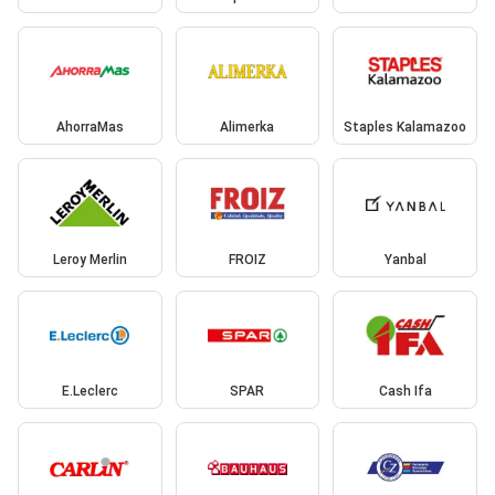
AhorraMas
Alimerka
Staples Kalamazoo
Leroy Merlin
FROIZ
Yanbal
E.Leclerc
SPAR
Cash Ifa