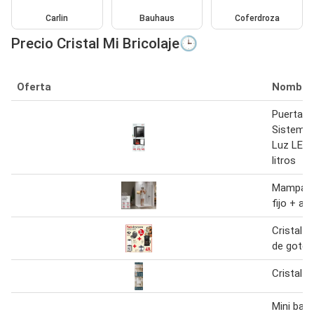
Carlin
Bauhaus
Coferdroza
Precio Cristal Mi Bricolaje🕒
Oferta
Nombre
Puerta de
Sistema 
Luz LED i
litros
Mamparas
fijo + aba
Cristal -
de goteo
Cristal 
Mini bar