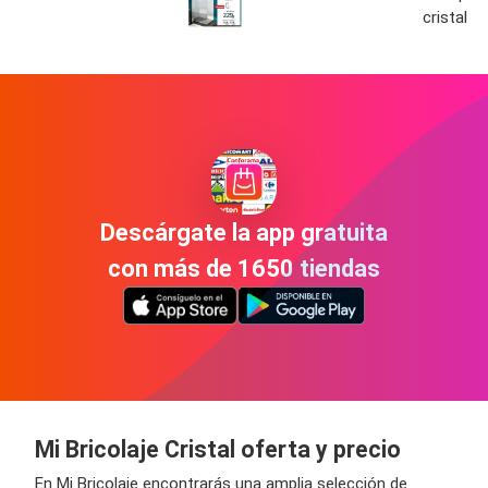
cristal a
Descárgate la app gratuita
con más de 1650 tiendas
Mi Bricolaje Cristal oferta y precio
En Mi Bricolaje encontrarás una amplia selección de