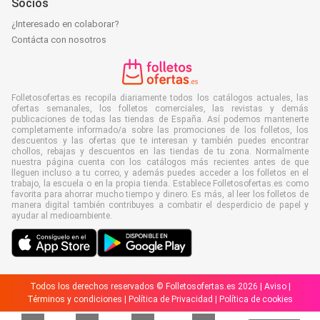
Socios
¿Interesado en colaborar?
Contácta con nosotros
Folletosofertas.es recopila diariamente todos los catálogos actuales, las
ofertas semanales, los folletos comerciales, las revistas y demás
publicaciones de todas las tiendas de España. Así podemos mantenerte
completamente informado/a sobre las promociones de los folletos, los
descuentos y las ofertas que te interesan y también puedes encontrar
chollos, rebajas y descuentos en las tiendas de tu zona. Normalmente
nuestra página cuenta con los catálogos más recientes antes de que
lleguen incluso a tu correo, y además puedes acceder a los folletos en el
trabajo, la escuela o en la propia tienda. Establece Folletosofertas.es como
favorita para ahorrar mucho tiempo y dinero. Es más, al leer los folletos de
manera digital también contribuyes a combatir el desperdicio de papel y
ayudar al medioambiente.
Todos los derechos reservados © Folletosofertas.es 2026 |
Aviso
|
Términos y condiciones
|
Política de Privacidad
|
Política de cookies