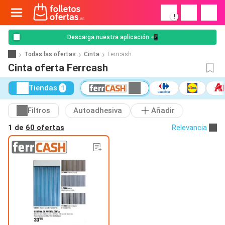
!
Descarga nuestra aplicación 📲
Todas las ofertas
Cinta
Ferrcash
Cinta oferta Ferrcash
Tiendas
1
Filtros
Autoadhesiva
Añadir
1 de
60 ofertas
Relevancia