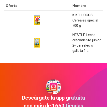
Oferta
Nombre
K KELLOGGS
Cereales special
700 g
NESTLE Leche
crecimiento junior
2- cereales o
galleta 1 L
Descárgate la app gratuita
con más de 1650 tiendas