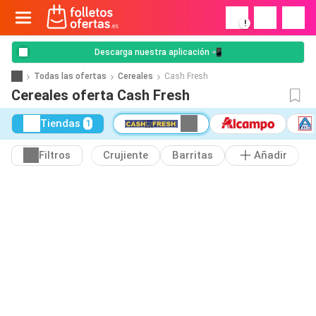
!
Descarga nuestra aplicación 📲
Todas las ofertas
Cereales
Cash Fresh
Cereales oferta Cash Fresh
Tiendas
1
Filtros
Crujiente
Barritas
Añadir