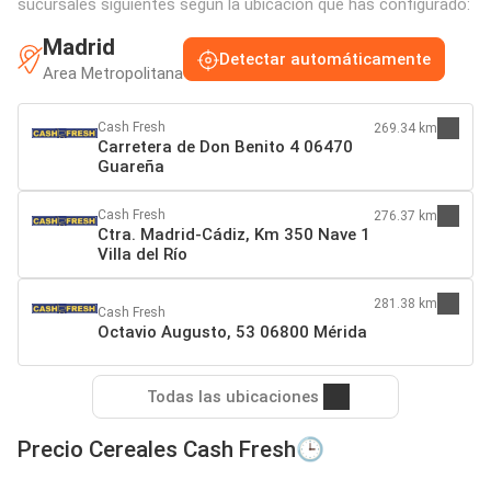
sucursales siguientes según la ubicación que has configurado:
Madrid
Detectar automáticamente
Area Metropolitana
Cash Fresh
269.34 km
Carretera de Don Benito 4 06470
Guareña
Cash Fresh
276.37 km
Ctra. Madrid-Cádiz, Km 350 Nave 1
Villa del Río
281.38 km
Cash Fresh
Octavio Augusto, 53 06800 Mérida
Todas las ubicaciones
Precio Cereales Cash Fresh🕒