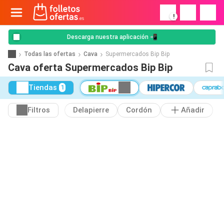
!
Descarga nuestra aplicación 📲
Todas las ofertas
Cava
Supermercados Bip Bip
Cava oferta Supermercados Bip Bip
Tiendas
1
Filtros
Delapierre
Cordón
Añadir