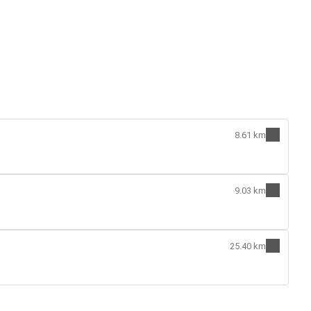
8.61 km
9.03 km
25.40 km