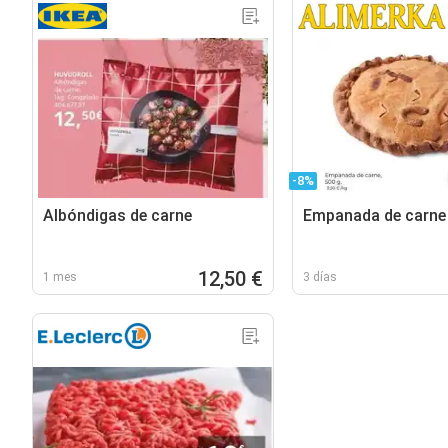
-8%
Albóndigas de carne
Empanada de carne
12,50 €
1 mes
3 días