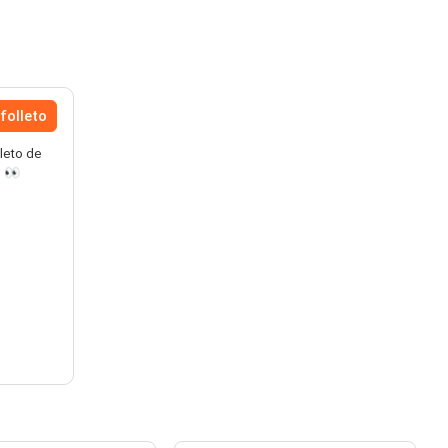
folleto
lleto de
. 👀