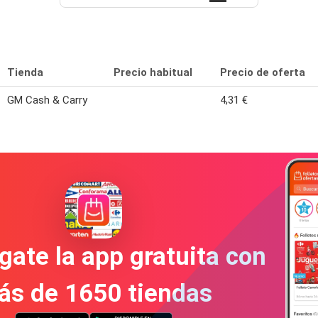
Tienda
Precio habitual
Precio de oferta
GM Cash & Carry
4,31 €
gate la app gratuita con
ás de 1650 tiendas