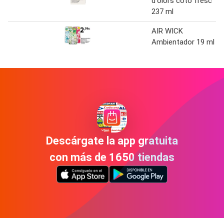
d'olors cotó fresc
237 ml
AIR WICK
Ambientador 19 ml
Descárgate la app gratuita
con más de 1650 tiendas