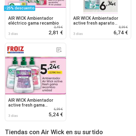
-25% descuento
AIR WICK Ambientador
AIR WICK Ambientador
eléctrico gama recambio
active fresh aparato
3,49 €
8,99 €
Nenuco
2,81 €
6,74 €
3 días
3 días
AIR WICK Ambientador
active fresh gama
6,99 €
recambio unidad
5,24 €
3 días
Tiendas con Air Wick en su surtido