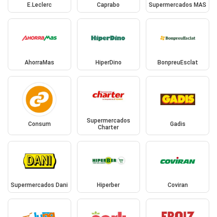
E.Leclerc
Caprabo
Supermercados MAS
AhorraMas
HiperDino
BonpreuEsclat
Supermercados
Consum
Gadis
Charter
Supermercados Dani
Hiperber
Coviran