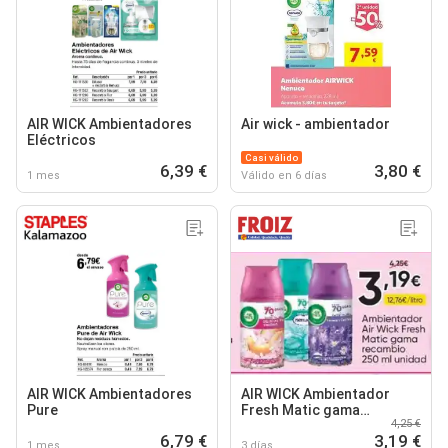
AIR WICK Ambientadores
Air wick - ambientador
Eléctricos
Casi válido
6,39 €
3,80 €
1 mes
Válido en 6 días
AIR WICK Ambientadores
AIR WICK Ambientador
Pure
Fresh Matic gama
4,25 €
recambio
6,79 €
3,19 €
1 mes
3 días