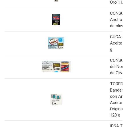
Oro 1 L
CONSOR
Anchoas 
de oliva 
CUCA Sar
Aceite de
g
CONSORC
del Nort
de Oliva 
TORERA
Banderill
con Anc
Aceite de
Original 
120 g
IBSA To