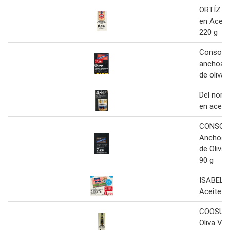
ORTÍZ Bo
en Aceite
220 g
Consorci
anchoas 
de oliva
Del norte
en aceite
CONSOR
Anchoas 
de Oliva 
90 g
ISABEL Sa
Aceite de
COOSUR 
Oliva Vir