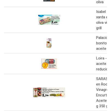
oliva
Isabel - 
xarda en
oliva vir
grill
Palacio d
bonito d
aceite de
Loira - 
aceite de
reducida 
SARASA P
en Rodaj
Vinagre 
Encurtid
Aceite de
g 350 g