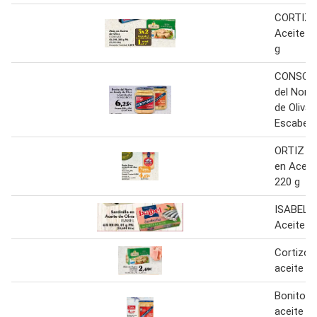
CORTIZO
Aceite de
g
CONSORC
del Nort
de Oliva 
Escabech
ORTIZ Bo
en Aceite
220 g
ISABEL Sa
Aceite de
Cortizo 
aceite de
Bonito d
aceite de