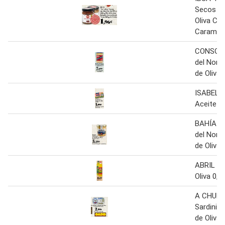
Secos en
Oliva Ceb
Carameli
CONSORC
del Nort
de Oliva 
ISABEL Sa
Aceite de
BAHÍA A
del Nort
de Oliva 
ABRIL Ac
Oliva 0,4°
A CHUR
Sardinill
de Oliva 