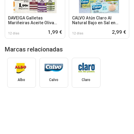
DAVEIGA Galletas
CALVO Atún Claro Al
Mariñeiras Aceite Oliva
Natural Bajo en Sal en
Virgen Extra, Clásicas o
Aceite de Oliva Ligero
1,99 €
2,99 €
con Semillas
Original
12 días
12 días
Marcas relacionadas
Albo
Calvo
Claro