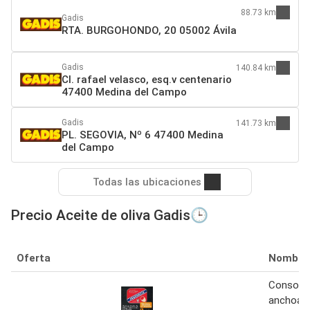
88.73 km
Gadis
RTA. BURGOHONDO, 20 05002 Ávila
Gadis
140.84 km
Cl. rafael velasco, esq.v centenario
47400 Medina del Campo
Gadis
141.73 km
PL. SEGOVIA, Nº 6 47400 Medina
del Campo
Todas las ubicaciones
Precio Aceite de oliva Gadis🕒
Oferta
Nombre
Consorci
anchoas 