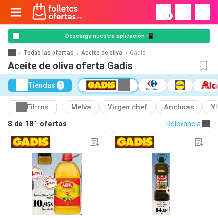
!
Descarga nuestra aplicación 📲
Todas las ofertas
Aceite de oliva
Gadis
Aceite de oliva oferta Gadis
Tiendas
1
Filtros
Melva
Virgen chef
Anchoas
Y
8 de
181 ofertas
Relevancia