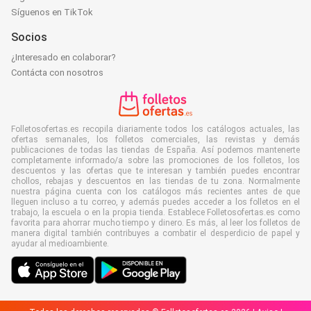
Síguenos en TikTok
Socios
¿Interesado en colaborar?
Contácta con nosotros
Folletosofertas.es recopila diariamente todos los catálogos actuales, las
ofertas semanales, los folletos comerciales, las revistas y demás
publicaciones de todas las tiendas de España. Así podemos mantenerte
completamente informado/a sobre las promociones de los folletos, los
descuentos y las ofertas que te interesan y también puedes encontrar
chollos, rebajas y descuentos en las tiendas de tu zona. Normalmente
nuestra página cuenta con los catálogos más recientes antes de que
lleguen incluso a tu correo, y además puedes acceder a los folletos en el
trabajo, la escuela o en la propia tienda. Establece Folletosofertas.es como
favorita para ahorrar mucho tiempo y dinero. Es más, al leer los folletos de
manera digital también contribuyes a combatir el desperdicio de papel y
ayudar al medioambiente.