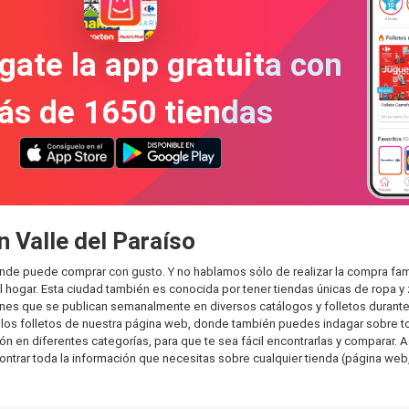
gate la app gratuita con
ás de 1650 tiendas
n Valle del Paraíso
donde puede comprar con gusto. Y no hablamos sólo de realizar la compra f
hogar. Esta ciudad también es conocida por tener tiendas únicas de ropa y 
es que se publican semanalmente en diversos catálogos y folletos durante 
os folletos de nuestra página web, donde también puedes indagar sobre tod
 en diferentes categorías, para que te sea fácil encontrarlas y comparar. As
ontrar toda la información que necesitas sobre cualquier tienda (página web,