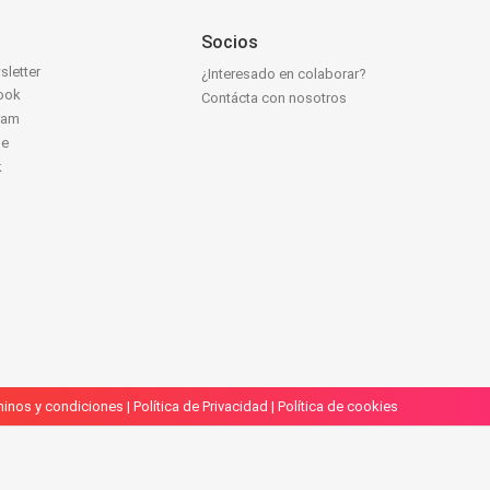
Socios
sletter
¿Interesado en colaborar?
ook
Contácta con nosotros
ram
be
k
inos y condiciones
|
Política de Privacidad
|
Política de cookies