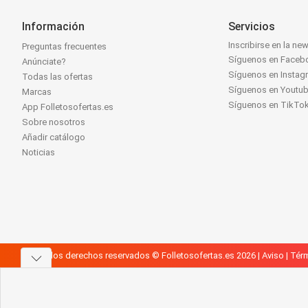
Información
Servicios
Inscribirse en la new
Preguntas frecuentes
Síguenos en Faceb
Anúnciate?
Síguenos en Instag
Todas las ofertas
Síguenos en Youtu
Marcas
Síguenos en TikTo
App Folletosofertas.es
Sobre nosotros
Añadir catálogo
Noticias
Todos los derechos reservados © Folletosofertas.es 2026 |
Aviso
|
Térm