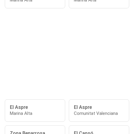
Marina Alta
Marina Alta
El Aspre
El Aspre
Marina Alta
Comunitat Valenciana
Zona Benarrosa
El Capsó