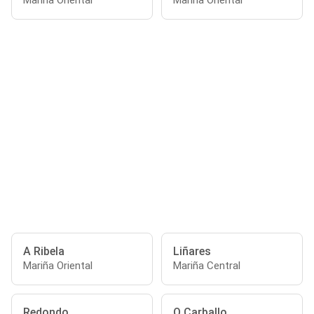
Mariña Oriental
Mariña Oriental
A Ribela
Liñares
Mariña Oriental
Mariña Central
Redondo
O Carballo