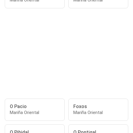
Mariña Oriental
Mariña Oriental
O Pacio
Foxos
Mariña Oriental
Mariña Oriental
O Pibidal
O Pontigal