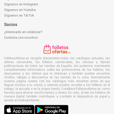
Síguenos en Instagram
Síguenos en Youtube
Síguenos en TikTok
Socios
¿Interesado en colaborar?
Contácta con nosotros
Folletosofertas.es recopila diariamente todos los catálogos actuales, las
ofertas semanales, los folletos comerciales, las revistas y demás
publicaciones de todas las tiendas de España. Así podemos mantenerte
completamente informado/a sobre las promociones de los folletos, los
descuentos y las ofertas que te interesan y también puedes encontrar
chollos, rebajas y descuentos en las tiendas de tu zona. Normalmente
nuestra página cuenta con los catálogos más recientes antes de que
lleguen incluso a tu correo, y además puedes acceder a los folletos en el
trabajo, la escuela o en la propia tienda. Establece Folletosofertas.es como
favorita para ahorrar mucho tiempo y dinero. Es más, al leer los folletos de
manera digital también contribuyes a combatir el desperdicio de papel y
ayudar al medioambiente.