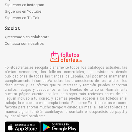
Síguenos en Instagram
Síguenos en Youtube
Síguenos en TikTok
Socios
¿Interesado en colaborar?
Contácta con nosotros
Folletosofertas.es recopila diariamente todos los catálogos actuales, las
ofertas semanales, los folletos comerciales, las revistas y demás
publicaciones de todas las tiendas de España. Así podemos mantenerte
completamente informado/a sobre las promociones de los folletos, los
descuentos y las ofertas que te interesan y también puedes encontrar
chollos, rebajas y descuentos en las tiendas de tu zona. Normalmente
nuestra página cuenta con los catálogos más recientes antes de que
lleguen incluso a tu correo, y además puedes acceder a los folletos en el
trabajo, la escuela o en la propia tienda. Establece Folletosofertas.es como
favorita para ahorrar mucho tiempo y dinero. Es más, al leer los folletos de
manera digital también contribuyes a combatir el desperdicio de papel y
ayudar al medioambiente.