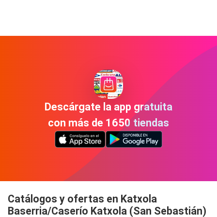
Descárgate la app gratuita
con más de 1650 tiendas
Catálogos y ofertas en Katxola
Baserria/Caserío Katxola (San Sebastián)