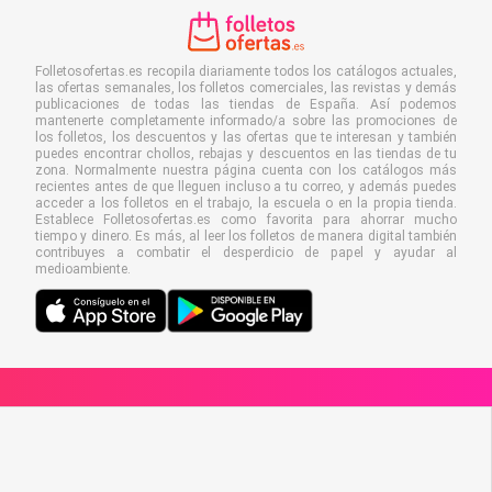
Folletosofertas.es recopila diariamente todos los catálogos actuales,
las ofertas semanales, los folletos comerciales, las revistas y demás
publicaciones de todas las tiendas de España. Así podemos
mantenerte completamente informado/a sobre las promociones de
los folletos, los descuentos y las ofertas que te interesan y también
puedes encontrar chollos, rebajas y descuentos en las tiendas de tu
zona. Normalmente nuestra página cuenta con los catálogos más
recientes antes de que lleguen incluso a tu correo, y además puedes
acceder a los folletos en el trabajo, la escuela o en la propia tienda.
Establece Folletosofertas.es como favorita para ahorrar mucho
tiempo y dinero. Es más, al leer los folletos de manera digital también
contribuyes a combatir el desperdicio de papel y ayudar al
medioambiente.