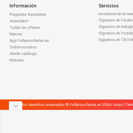
Información
Servicios
Inscribirse en la new
Preguntas frecuentes
Síguenos en Faceb
Anúnciate?
Síguenos en Instag
Todas las ofertas
Síguenos en Youtu
Marcas
Síguenos en TikTo
App Folletosofertas.es
Sobre nosotros
Añadir catálogo
Noticias
Todos los derechos reservados © Folletosofertas.es 2026 |
Aviso
|
Térm