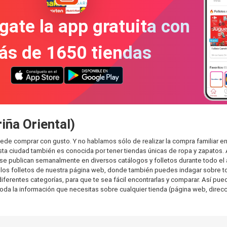
gate la app gratuita con
ás de 1650 tiendas
iña Oriental)
puede comprar con gusto. Y no hablamos sólo de realizar la compra familia
sta ciudad también es conocida por tener tiendas únicas de ropa y zapatos.
e publican semanalmente en diversos catálogos y folletos durante todo el 
os folletos de nuestra página web, donde también puedes indagar sobre tod
erentes categorías, para que te sea fácil encontrarlas y comparar. Así puede
toda la información que necesitas sobre cualquier tienda (página web, direcci