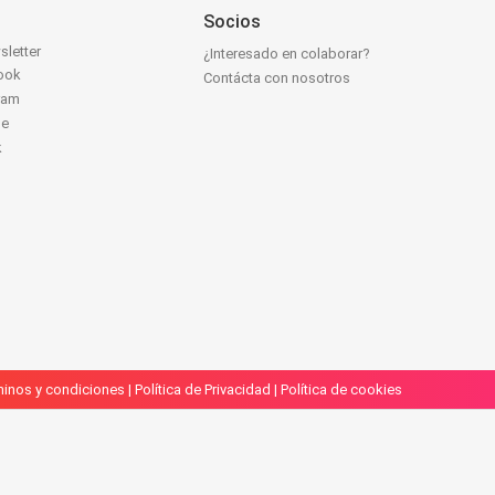
Socios
sletter
¿Interesado en colaborar?
ook
Contácta con nosotros
ram
be
k
inos y condiciones
|
Política de Privacidad
|
Política de cookies