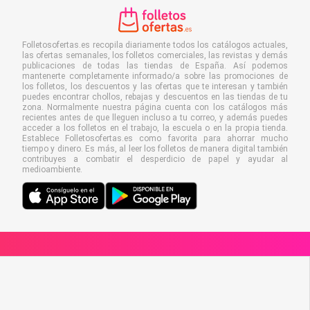
Folletosofertas.es recopila diariamente todos los catálogos actuales,
las ofertas semanales, los folletos comerciales, las revistas y demás
publicaciones de todas las tiendas de España. Así podemos
mantenerte completamente informado/a sobre las promociones de
los folletos, los descuentos y las ofertas que te interesan y también
puedes encontrar chollos, rebajas y descuentos en las tiendas de tu
zona. Normalmente nuestra página cuenta con los catálogos más
recientes antes de que lleguen incluso a tu correo, y además puedes
acceder a los folletos en el trabajo, la escuela o en la propia tienda.
Establece Folletosofertas.es como favorita para ahorrar mucho
tiempo y dinero. Es más, al leer los folletos de manera digital también
contribuyes a combatir el desperdicio de papel y ayudar al
medioambiente.