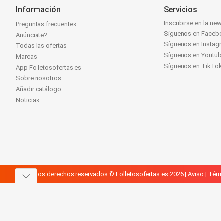
Información
Servicios
Inscribirse en la new
Preguntas frecuentes
Síguenos en Faceb
Anúnciate?
Síguenos en Instag
Todas las ofertas
Síguenos en Youtu
Marcas
Síguenos en TikTo
App Folletosofertas.es
Sobre nosotros
Añadir catálogo
Noticias
Todos los derechos reservados © Folletosofertas.es 2026 |
Aviso
|
Térm