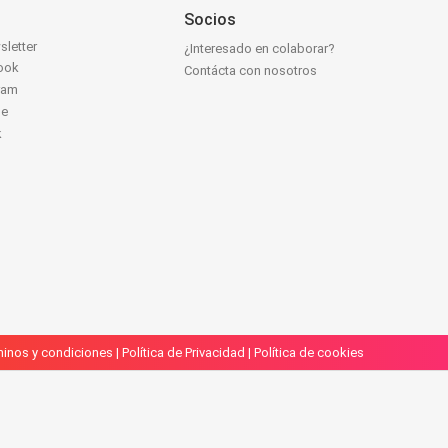
Socios
sletter
¿Interesado en colaborar?
ook
Contácta con nosotros
ram
be
k
inos y condiciones
|
Política de Privacidad
|
Política de cookies