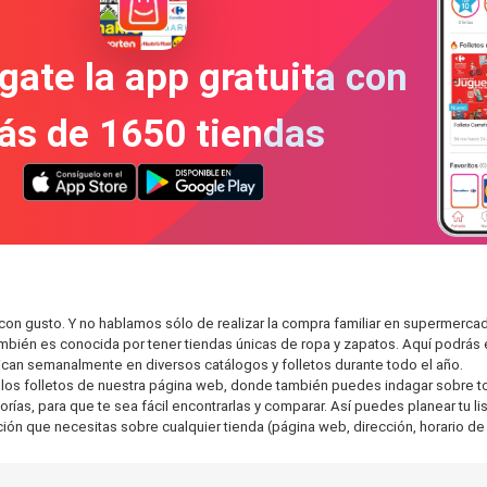
gate la app gratuita con
ás de 1650 tiendas
 con gusto. Y no hablamos sólo de realizar la compra familiar en supermer
también es conocida por tener tiendas únicas de ropa y zapatos. Aquí podrá
can semanalmente en diversos catálogos y folletos durante todo el año.
os folletos de nuestra página web, donde también puedes indagar sobre tod
as, para que te sea fácil encontrarlas y comparar. Así puedes planear tu lis
ción que necesitas sobre cualquier tienda (página web, dirección, horario de 