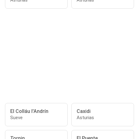
Asturias
Asturias
El Colláu l'Andrín
Caxidi
Sueve
Asturias
Tornin
El Puente