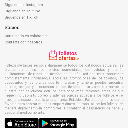
Síguenos en Instagram
Síguenos en Youtube
Síguenos en TikTok
Socios
¿Interesado en colaborar?
Contácta con nosotros
Folletosofertas.es recopila diariamente todos los catálogos actuales, las
ofertas semanales, los folletos comerciales, las revistas y demás
publicaciones de todas las tiendas de España. Así podemos mantenerte
completamente informado/a sobre las promociones de los folletos, los
descuentos y las ofertas que te interesan y también puedes encontrar
chollos, rebajas y descuentos en las tiendas de tu zona. Normalmente
nuestra página cuenta con los catálogos más recientes antes de que
lleguen incluso a tu correo, y además puedes acceder a los folletos en el
trabajo, la escuela o en la propia tienda. Establece Folletosofertas.es como
favorita para ahorrar mucho tiempo y dinero. Es más, al leer los folletos de
manera digital también contribuyes a combatir el desperdicio de papel y
ayudar al medioambiente.