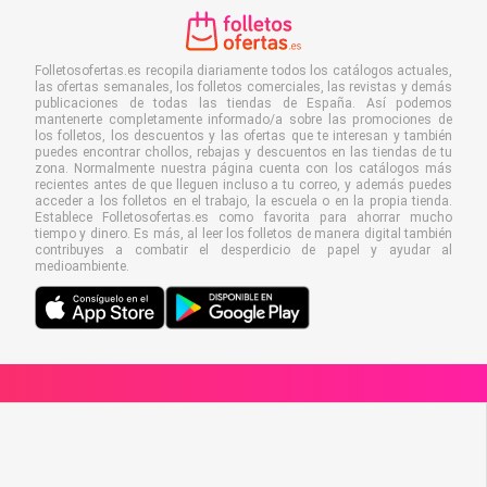
Folletosofertas.es recopila diariamente todos los catálogos actuales,
las ofertas semanales, los folletos comerciales, las revistas y demás
publicaciones de todas las tiendas de España. Así podemos
mantenerte completamente informado/a sobre las promociones de
los folletos, los descuentos y las ofertas que te interesan y también
puedes encontrar chollos, rebajas y descuentos en las tiendas de tu
zona. Normalmente nuestra página cuenta con los catálogos más
recientes antes de que lleguen incluso a tu correo, y además puedes
acceder a los folletos en el trabajo, la escuela o en la propia tienda.
Establece Folletosofertas.es como favorita para ahorrar mucho
tiempo y dinero. Es más, al leer los folletos de manera digital también
contribuyes a combatir el desperdicio de papel y ayudar al
medioambiente.