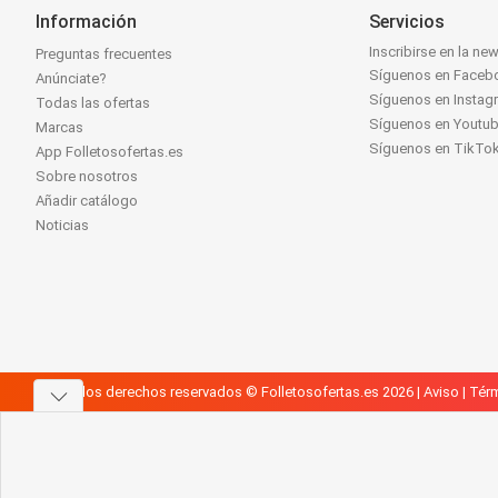
Información
Servicios
Inscribirse en la new
Preguntas frecuentes
Síguenos en Faceb
Anúnciate?
Síguenos en Instag
Todas las ofertas
Síguenos en Youtu
Marcas
Síguenos en TikTo
App Folletosofertas.es
Sobre nosotros
Añadir catálogo
Noticias
Todos los derechos reservados © Folletosofertas.es 2026 |
Aviso
|
Térm