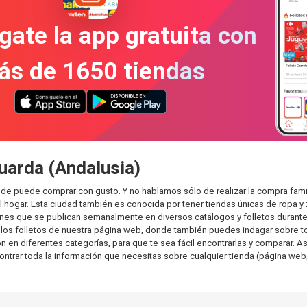
gate la app gratuita con
ás de 1650 tiendas
uarda (Andalusia)
nde puede comprar con gusto. Y no hablamos sólo de realizar la compra fa
hogar. Esta ciudad también es conocida por tener tiendas únicas de ropa y 
es que se publican semanalmente en diversos catálogos y folletos durante 
os folletos de nuestra página web, donde también puedes indagar sobre tod
n diferentes categorías, para que te sea fácil encontrarlas y comparar. Así
ontrar toda la información que necesitas sobre cualquier tienda (página web,