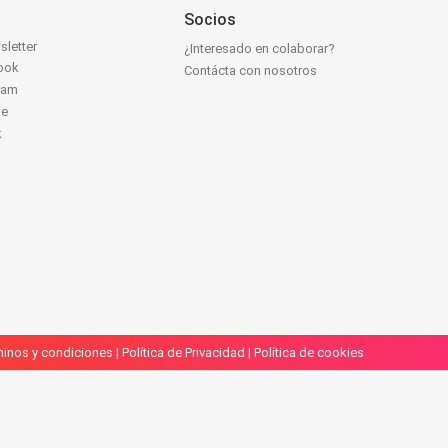
Socios
sletter
¿Interesado en colaborar?
ook
Contácta con nosotros
ram
be
k
inos y condiciones
|
Política de Privacidad
|
Política de cookies