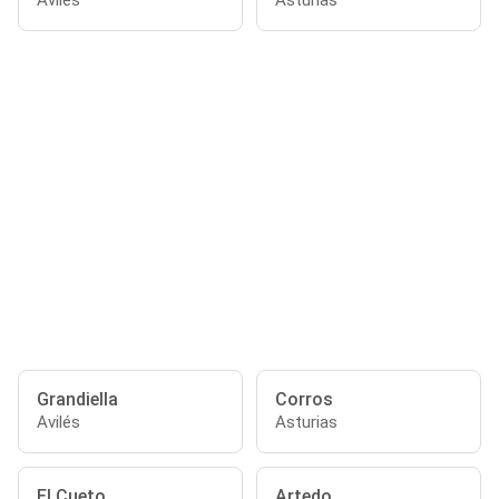
Avilés
Asturias
Grandiella
Corros
Avilés
Asturias
El Cueto
Artedo