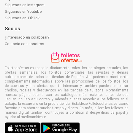
Síguenos en Instagram
Síguenos en Youtube
Síguenos en TikTok
Socios
¿Interesado en colaborar?
Contácta con nosotros
Folletosofertas.es recopila diariamente todos los catálogos actuales, las
ofertas semanales, los folletos comerciales, las revistas y demás
publicaciones de todas las tiendas de España. Así podemos mantenerte
completamente informado/a sobre las promociones de los folletos, los
descuentos y las ofertas que te interesan y también puedes encontrar
chollos, rebajas y descuentos en las tiendas de tu zona. Normalmente
nuestra página cuenta con los catálogos más recientes antes de que
lleguen incluso a tu correo, y además puedes acceder a los folletos en el
trabajo, la escuela o en la propia tienda. Establece Folletosofertas.es como
favorita para ahorrar mucho tiempo y dinero. Es más, al leer los folletos de
manera digital también contribuyes a combatir el desperdicio de papel y
ayudar al medioambiente.