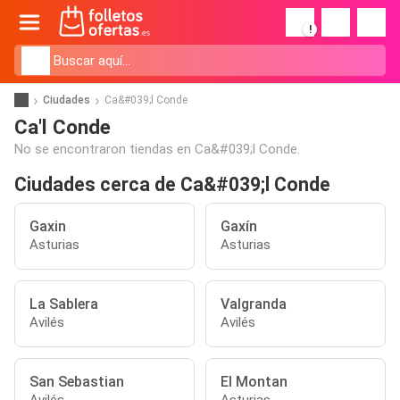
!
Ciudades
Ca&#039;l Conde
Ca'l Conde
No se encontraron tiendas en Ca&#039;l Conde.
Ciudades cerca de Ca&#039;l Conde
Gaxin
Gaxín
Asturias
Asturias
La Sablera
Valgranda
Avilés
Avilés
San Sebastian
El Montan